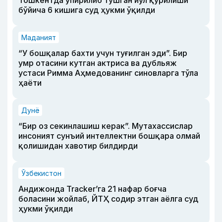
Тошкентда ўпирилиб тушган йўл қурилиши
бўйича 6 кишига суд ҳукми ўқилди
Маданият
“У бошқалар бахти учун туғилган эди”. Бир
умр отасини кутган актриса ва дубльяж
устаси Римма Аҳмедованинг синовларга тўла
ҳаёти
Дунё
“Бир оз секинлашиш керак”. Мутахассислар
инсоният сунъий интеллектни бошқара олмай
қолишидан хавотир билдирди
Ўзбекистон
Андижонда Tracker’га 21 нафар боғча
боласини жойлаб, ЙТҲ содир этган аёлга суд
ҳукми ўқилди