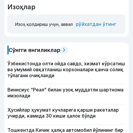
Изоҳлар
рўйхатдан ўтинг
Изоҳ қолдириш учун, аввал
Сўнгги янгиликлар
Ўзбекистонда олти ойда савдо, хизмат кўрсатиш
ва умумий овқатланиш корхоналари қанча солиқ
тўлагани очиқланди
Винисиус “Реал” билан узоқ муддатли шартнома
имзолади
Ҳусийлар ҳукумат кучларига қарши ракеталар
учирди, камида 30 киши ҳалок бўлди
Тошкентда Кичик ҳалқа автомобил йўлининг бир