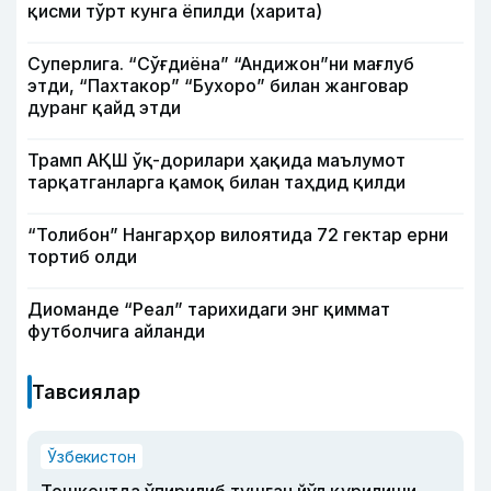
қисми тўрт кунга ёпилди (харита)
Суперлига. “Сўғдиёна” “Андижон”ни мағлуб
этди, “Пахтакор” “Бухоро” билан жанговар
дуранг қайд этди
Трамп АҚШ ўқ-дорилари ҳақида маълумот
тарқатганларга қамоқ билан таҳдид қилди
“Толибон” Нангарҳор вилоятида 72 гектар ерни
тортиб олди
Диоманде “Реал” тарихидаги энг қиммат
футболчига айланди
Тавсиялар
Ўзбекистон