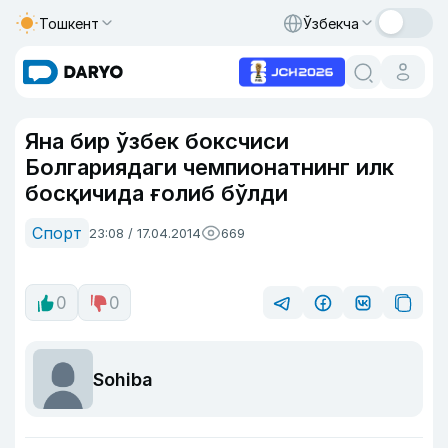
Тошкент
Ўзбекча
Яна бир ўзбек боксчиси
Болгариядаги чемпионатнинг илк
босқичида ғолиб бўлди
Спорт
23:08 / 17.04.2014
669
0
0
Sohiba