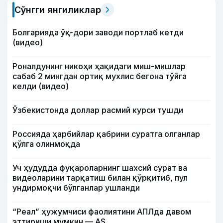
Сўнгги янгиликлар
Болгарияда ўқ-дори заводи портлаб кетди
(видео)
Роналдунинг никоҳи ҳақидаги миш-мишлар
сабаб 2 мингдан ортиқ мухлис бегона тўйга
келди (видео)
Ўзбекистонда доллар расмий курси тушди
Россияда ҳарбийлар қабрини суратга олганлар
қўлга олинмоқда
Уч ҳудудда фуқароларнинг шахсий сурат ва
видеоларини тарқатиш билан қўрқитиб, пул
ундирмоқчи бўлганлар ушланди
“Реал” ҳужумчиси фаолиятини АПЛда давом
эттириши мумкин — АS