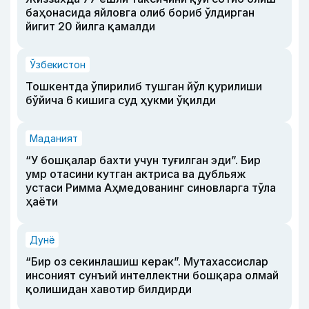
баҳонасида яйловга олиб бориб ўлдирган
йигит 20 йилга қамалди
Ўзбекистон
Тошкентда ўпирилиб тушган йўл қурилиши
бўйича 6 кишига суд ҳукми ўқилди
Маданият
“У бошқалар бахти учун туғилган эди”. Бир
умр отасини кутган актриса ва дубльяж
устаси Римма Аҳмедованинг синовларга тўла
ҳаёти
Дунё
“Бир оз секинлашиш керак”. Мутахассислар
инсоният сунъий интеллектни бошқара олмай
қолишидан хавотир билдирди