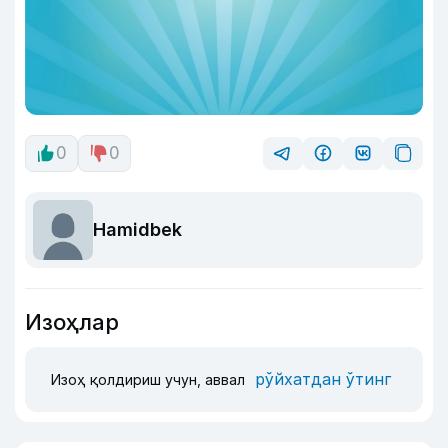
0
0
Hamidbek
Изоҳлар
рўйхатдан ўтинг
Изоҳ қолдириш учун, аввал