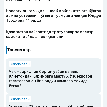
Наҳорги ошга чиққан, ноёб қобилиятга эга бўлган
ҳамда устозининг ўғлига турмушга чиққан Юлдуз
Турдиева 41 ёшда
Қозоғистон пойтахтида тротуарларда электр
самокат ҳайдаш тақиқланади
Тавсиялар
Ўзбекистон
Чак Норрис тан берган ўзбек ва Билл
Клинтондан Каримовга мактуб. Ўзбекистон
газеталари 30 йил олдин нималар ҳақида
ёзган?
Ўзбекистон
Жиззахда 77 ёшли таксичини қўй сотиб олиш