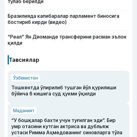
тўлаб берилди
Бразилияда капибаралар парламент биносига
бостириб кирди (видео)
“Реал” Ян Диоманде трансферини расман эълон
қилди
Тавсиялар
Ўзбекистон
Тошкентда ўпирилиб тушган йўл қурилиши
бўйича 6 кишига суд ҳукми ўқилди
Маданият
“У бошқалар бахти учун туғилган эди”. Бир
умр отасини кутган актриса ва дубльяж
устаси Римма Аҳмедованинг синовларга тўла