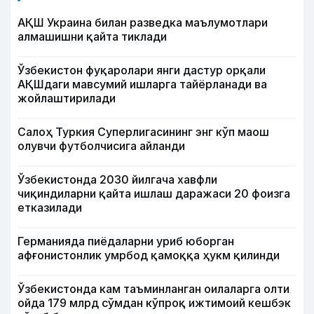
АҚШ Украина билан разведка маълумотлари
алмашишни қайта тиклади
Ўзбекистон фуқаролари янги дастур орқали
АҚШдаги мавсумий ишларга тайёрланади ва
жойлаштирилади
Салоҳ Туркия Суперлигасининг энг кўп маош
олувчи футболчисига айланди
Ўзбекистонда 2030 йилгача хавфли
чиқиндиларни қайта ишлаш даражаси 20 фоизга
етказилади
Германияда пиёдаларни уриб юборган
афғонистонлик умрбод қамоққа ҳукм қилинди
Ўзбекистонда кам таъминланган оилаларга олти
ойда 179 млрд сўмдан кўпроқ ижтимоий кешбэк