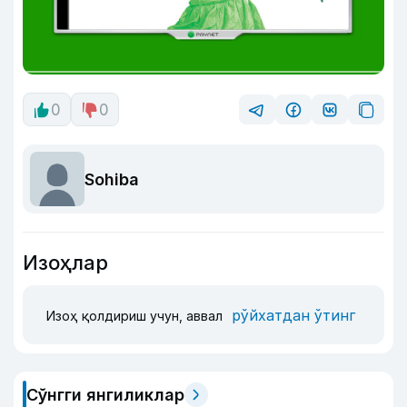
0
0
Sohiba
Изоҳлар
рўйхатдан ўтинг
Изоҳ қолдириш учун, аввал
Сўнгги янгиликлар