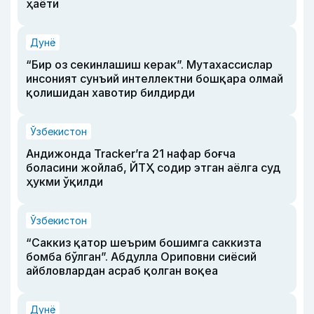
ҳаёти
Дунё
“Бир оз секинлашиш керак”. Мутахассислар
инсоният сунъий интеллектни бошқара олмай
қолишидан хавотир билдирди
Ўзбекистон
Андижонда Tracker’га 21 нафар боғча
боласини жойлаб, ЙТҲ содир этган аёлга суд
ҳукми ўқилди
Ўзбекистон
“Саккиз қатор шеърим бошимга саккизта
бомба бўлган”. Абдулла Ориповни сиёсий
айбловлардан асраб қолган воқеа
Дунё