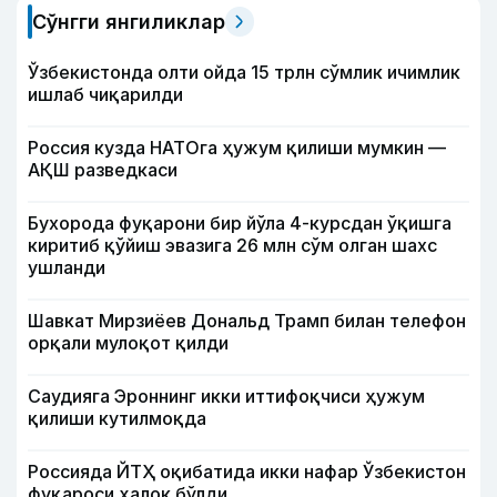
Сўнгги янгиликлар
Ўзбекистонда олти ойда 15 трлн сўмлик ичимлик
ишлаб чиқарилди
Россия кузда НАТОга ҳужум қилиши мумкин —
АҚШ разведкаси
Бухорода фуқарони бир йўла 4-курсдан ўқишга
киритиб қўйиш эвазига 26 млн сўм олган шахс
ушланди
Шавкат Мирзиёев Дональд Трамп билан телефон
орқали мулоқот қилди
Саудияга Эроннинг икки иттифоқчиси ҳужум
қилиши кутилмоқда
Россияда ЙТҲ оқибатида икки нафар Ўзбекистон
фуқароси ҳалок бўлди