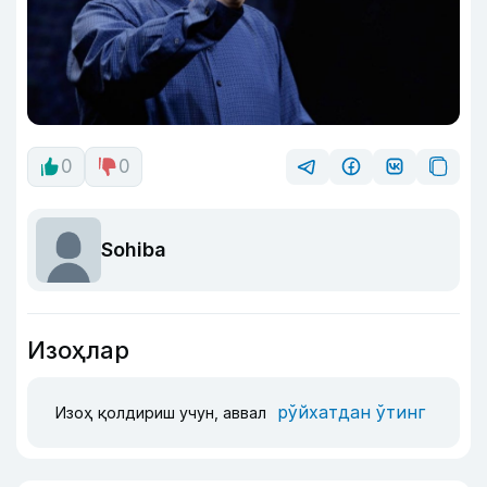
0
0
Sohiba
Изоҳлар
рўйхатдан ўтинг
Изоҳ қолдириш учун, аввал