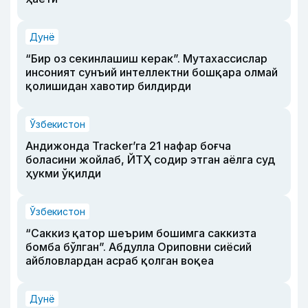
Дунё
“Бир оз секинлашиш керак”. Мутахассислар
инсоният сунъий интеллектни бошқара олмай
қолишидан хавотир билдирди
Ўзбекистон
Андижонда Tracker’га 21 нафар боғча
боласини жойлаб, ЙТҲ содир этган аёлга суд
ҳукми ўқилди
Ўзбекистон
“Саккиз қатор шеърим бошимга саккизта
бомба бўлган”. Абдулла Ориповни сиёсий
айбловлардан асраб қолган воқеа
Дунё