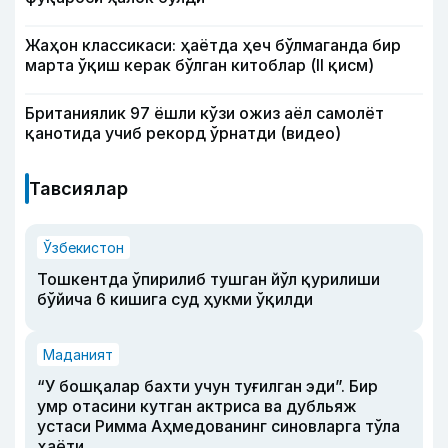
Жаҳон классикаси: ҳаётда ҳеч бўлмаганда бир
марта ўқиш керак бўлган китоблар (II қисм)
Британиялик 97 ёшли кўзи ожиз аёл самолёт
қанотида учиб рекорд ўрнатди (видео)
Тавсиялар
Ўзбекистон
Тошкентда ўпирилиб тушган йўл қурилиши
бўйича 6 кишига суд ҳукми ўқилди
Маданият
“У бошқалар бахти учун туғилган эди”. Бир
умр отасини кутган актриса ва дубльяж
устаси Римма Аҳмедованинг синовларга тўла
ҳаёти