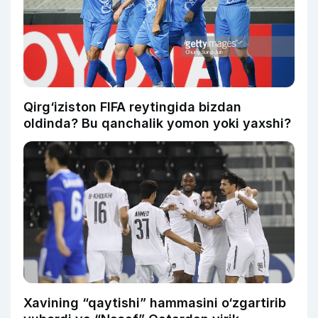
Qirg‘iziston FIFA reytingida bizdan
oldinda? Bu qanchalik yomon yoki yaxshi?
Xavining “qaytishi” hammasini o‘zgartirib