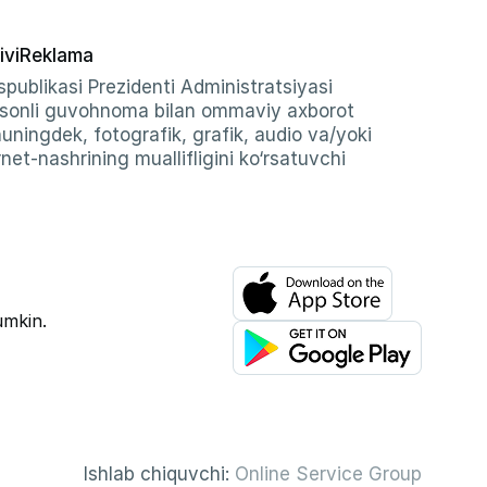
ivi
Reklama
publikasi Prezidenti Administratsiyasi
-sonli guvohnoma bilan ommaviy axborot
shuningdek, fotografik, grafik, audio va/yoki
et-nashrining muallifligini ko‘rsatuvchi
umkin.
Ishlab chiquvchi:
Online Service Group