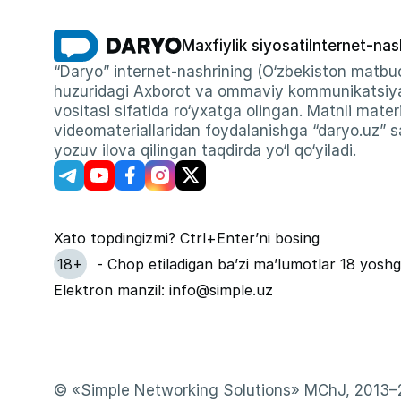
Maxfiylik siyosati
Internet-nas
“Daryo” internet-nashrining (O‘zbekiston matbuo
huzuridagi Axborot va ommaviy kommunikatsiyal
vositasi sifatida ro‘yxatga olingan. Matnli materi
videomateriallaridan foydalanishga “daryo.uz” sa
yozuv ilova qilingan taqdirda yo‘l qo‘yiladi.
Xato topdingizmi? Ctrl+Enter’ni bosing
18+
- Chop etiladigan ba’zi ma’lumotlar 18 yoshg
Elektron manzil: info@simple.uz
© «Simple Networking Solutions» MChJ, 2013