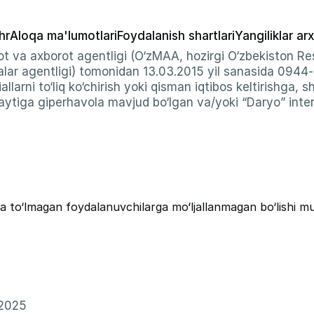
hr
Aloqa ma'lumotlari
Foydalanish shartlari
Yangiliklar arx
t va axborot agentligi (O‘zMAA, hozirgi O‘zbekiston Res
ar agentligi) tomonidan 13.03.2015 yil sanasida 0944
allarni to‘liq ko‘chirish yoki qisman iqtibos keltirishga, 
ytiga giperhavola mavjud bo‘lgan va/yoki “Daryo” intern
a to‘lmagan foydalanuvchilarga mo‘ljallanmagan bo‘lishi m
–2025