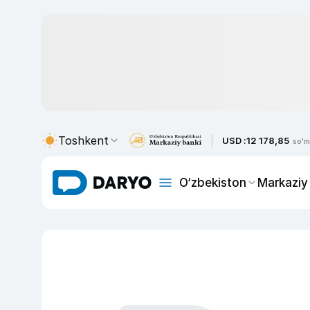
Toshkent
USD :
12 178,85
so'm
O‘zbekiston
Markaziy