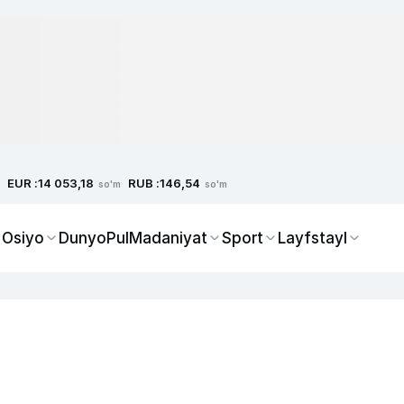
EUR :
RUB :
14 053,18
146,54
so'm
so'm
 Osiyo
Dunyo
Pul
Madaniyat
Sport
Layfstayl