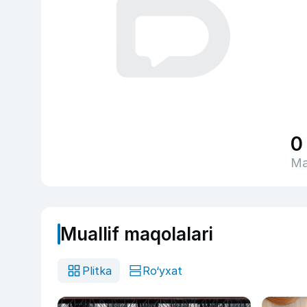
0
Ma
Muallif maqolalari
Plitka
Ro‘yxat