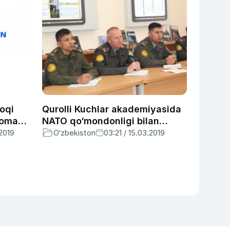
foqi
Qurolli Kuchlar akademiyasida
noma
NATO qo‘mondonligi bilan
videokonferensiya uyushtirildi
.2019
O‘zbekiston
03:21 / 15.03.2019