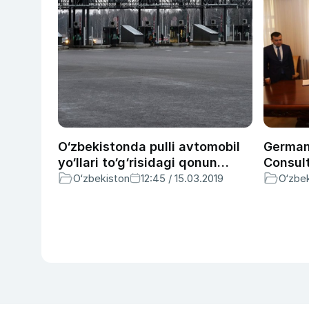
O‘zbekistonda pulli avtomobil
German
yo‘llari to‘g‘risidagi qonun
Consul
loyihasi muhokamaga qo‘yildi
Toshke
O‘zbekiston
12:45 / 15.03.2019
O‘zbe
qurilis
amalga