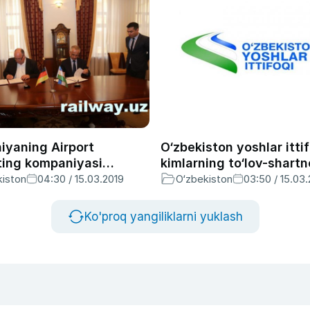
iyaning Airport
O‘zbekiston yoshlar itti
ting kompaniyasi
kimlarning to‘lov-shart
ntda yangi aeroport
pullarini to‘lab beradi?
kiston
04:30 / 15.03.2019
O‘zbekiston
03:50 / 15.03
hida texnik nazoratni
 oshiradi
Ko'proq yangiliklarni yuklash