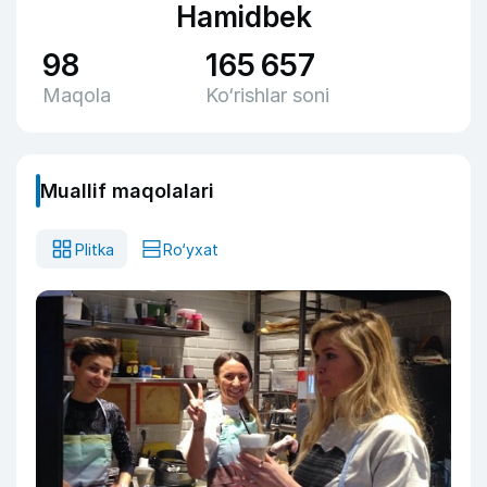
Hamidbek
98
165 657
Maqola
Ko‘rishlar soni
Muallif maqolalari
Plitka
Ro‘yxat