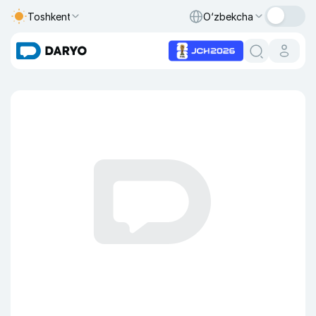
Toshkent
O‘zbekcha