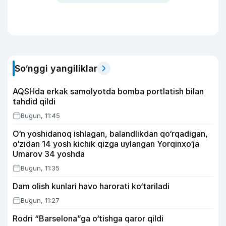
So‘nggi yangiliklar
AQSHda erkak samolyotda bomba portlatish bilan
tahdid qildi
Bugun, 11:45
O‘n yoshidanoq ishlagan, balandlikdan qo‘rqadigan,
o‘zidan 14 yosh kichik qizga uylangan Yorqinxo‘ja
Umarov 34 yoshda
Bugun, 11:35
Dam olish kunlari havo harorati ko‘tariladi
Bugun, 11:27
Rodri “Barselona”ga o‘tishga qaror qildi