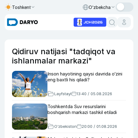
Toshkent
O‘zbekcha
Qidiruv natijasi "tadqiqot va
ishlanmalar markazi"
Inson hayotining qaysi davrida o‘zini
eng baxtli his qiladi?
Layfstayl
13:40 / 05.08.2026
Toshkentda Suv resurslarini
boshqarish markazi tashkil etiladi
O‘zbekiston
20:00 / 01.08.2026