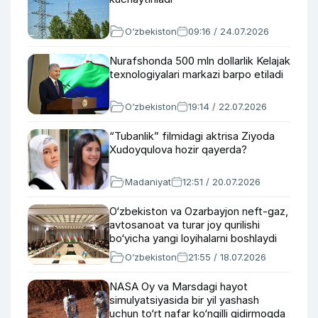
O‘zbekiston
09:16 / 24.07.2026
Nurafshonda 500 mln dollarlik Kelajak
texnologiyalari markazi barpo etiladi
O‘zbekiston
19:14 / 22.07.2026
“Tubanlik” filmidagi aktrisa Ziyoda
Xudoyqulova hozir qayerda?
Madaniyat
12:51 / 20.07.2026
O‘zbekiston va Ozarbayjon neft-gaz,
avtosanoat va turar joy qurilishi
bo‘yicha yangi loyihalarni boshlaydi
O‘zbekiston
21:55 / 18.07.2026
NASA Oy va Marsdagi hayot
simulyatsiyasida bir yil yashash
uchun to‘rt nafar ko‘ngilli qidirmoqda