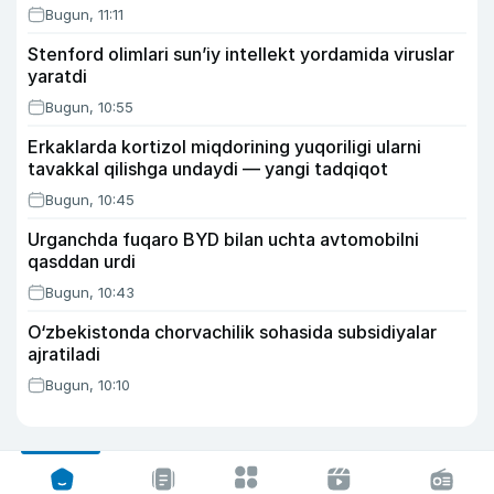
Bugun, 11:11
Stenford olimlari sun’iy intellekt yordamida viruslar
yaratdi
Bugun, 10:55
Erkaklarda kortizol miqdorining yuqoriligi ularni
tavakkal qilishga undaydi — yangi tadqiqot
Bugun, 10:45
Urganchda fuqaro BYD bilan uchta avtomobilni
qasddan urdi
Bugun, 10:43
O‘zbekistonda chorvachilik sohasida subsidiyalar
ajratiladi
Bugun, 10:10