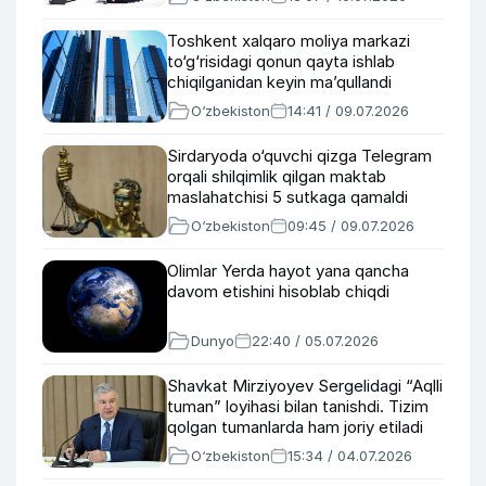
Toshkent xalqaro moliya markazi
to‘g‘risidagi qonun qayta ishlab
chiqilganidan keyin ma’qullandi
O‘zbekiston
14:41 / 09.07.2026
Sirdaryoda o‘quvchi qizga Telegram
orqali shilqimlik qilgan maktab
maslahatchisi 5 sutkaga qamaldi
O‘zbekiston
09:45 / 09.07.2026
Olimlar Yerda hayot yana qancha
davom etishini hisoblab chiqdi
Dunyo
22:40 / 05.07.2026
Shavkat Mirziyoyev Sergelidagi “Aqlli
tuman” loyihasi bilan tanishdi. Tizim
qolgan tumanlarda ham joriy etiladi
O‘zbekiston
15:34 / 04.07.2026