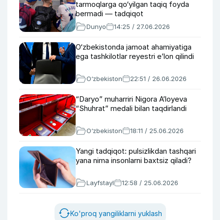
tarmoqlarga qo‘yilgan taqiq foyda
bermadi — tadqiqot
Dunyo
14:25 / 27.06.2026
O‘zbekistonda jamoat ahamiyatiga
ega tashkilotlar reyestri e’lon qilindi
O‘zbekiston
22:51 / 26.06.2026
“Daryo” muharriri Nigora A’loyeva
“Shuhrat” medali bilan taqdirlandi
O‘zbekiston
18:11 / 25.06.2026
Yangi tadqiqot: pulsizlikdan tashqari
yana nima insonlarni baxtsiz qiladi?
Layfstayl
12:58 / 25.06.2026
Ko'proq yangiliklarni yuklash