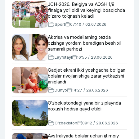
JCH-2026. Belgiya va AQSH 1/8
finalga yo‘l oldi va keyingi bosqichda
o‘zaro to‘qnash keladi
Sport
07:40 / 02.07.2026
Aktrisa va modellarning tezda
ozishga yordam beradigan besh xil
samarali parhezi
Layfstayl
16:55 / 28.06.2026
Gadjet ekrani ikki yoshgacha boʻlgan
bolalar rivojlanishiga zarar yetkazishi
aniqlandi
Dunyo
14:27 / 28.06.2026
O‘zbekistondagi yana bir ziplaynda
noxush hodisa qayd etildi
O‘zbekiston
09:12 / 28.06.2026
Avstraliyada bolalar uchun ijtimoiy