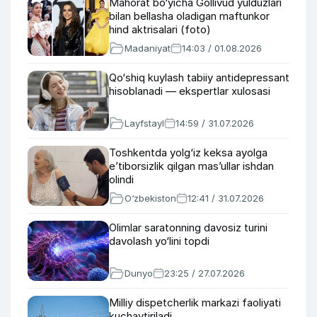
Mahorat bo‘yicha Gollivud yulduzlari
bilan bellasha oladigan maftunkor
hind aktrisalari (foto)
Madaniyat
14:03 / 01.08.2026
Qo‘shiq kuylash tabiiy antidepressant
hisoblanadi — ekspertlar xulosasi
Layfstayl
14:59 / 31.07.2026
Toshkentda yolg‘iz keksa ayolga
e’tiborsizlik qilgan mas’ullar ishdan
olindi
O‘zbekiston
12:41 / 31.07.2026
Olimlar saratonning davosiz turini
davolash yo‘lini topdi
Dunyo
23:25 / 27.07.2026
Milliy dispetcherlik markazi faoliyati
kuchaytiriladi