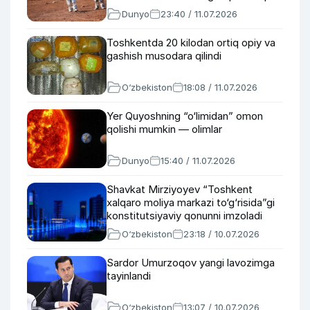
Dunyo
23:40 / 11.07.2026
Toshkentda 20 kilodan ortiq opiy va
gashish musodara qilindi
O‘zbekiston
18:08 / 11.07.2026
Yer Quyoshning “o‘limidan” omon
qolishi mumkin — olimlar
Dunyo
15:40 / 11.07.2026
Shavkat Mirziyoyev “Toshkent
xalqaro moliya markazi to‘g‘risida”gi
konstitutsiyaviy qonunni imzoladi
O‘zbekiston
23:18 / 10.07.2026
Sardor Umurzoqov yangi lavozimga
tayinlandi
O‘zbekiston
13:07 / 10.07.2026