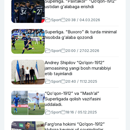
Superliga. “Paxtakor” “Qo‘qon-1912”
ustidan g‘alabaga erishdi
Sport
20:38 / 04.03.2026
Superliga. “Buxoro” ilk turda minimal
hisobda g‘alaba qozondi
Sport
20:00 / 27.02.2026
Andrey Shipilov “Qo‘qon-1912”
jamoasining yangi bosh murabbiyi
etib tayinlandi
Sport
20:40 / 11.12.2025
“Qoʻqon-1912” va “Mashʼal”
Superligada qolish vazifasini
uddaladi.
Sport
18:16 / 05.12.2025
Farg‘ona hokimi “Qo‘qon-1912”
klubiga keyingi yil sovrindorlar