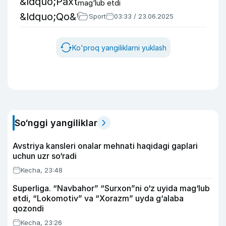
mag‘lub etdi
Sport
03:33 / 23.06.2025
Ko'proq yangiliklarni yuklash
So‘nggi yangiliklar
Avstriya kansleri onalar mehnati haqidagi gaplari
uchun uzr so‘radi
Kecha, 23:48
Superliga. “Navbahor” “Surxon”ni o‘z uyida mag‘lub
etdi, “Lokomotiv” va “Xorazm” uyda g‘alaba
qozondi
Kecha, 23:26