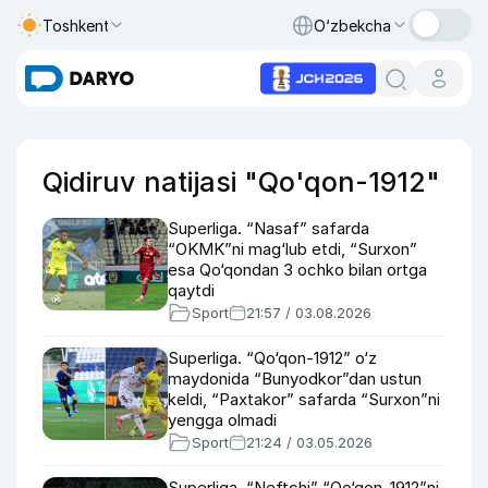
Toshkent
O‘zbekcha
Qidiruv natijasi "Qo'qon-1912"
Superliga. “Nasaf” safarda
“OKMK”ni mag‘lub etdi, “Surxon”
esa Qo‘qondan 3 ochko bilan ortga
qaytdi
Sport
21:57 / 03.08.2026
Superliga. “Qo‘qon-1912” o‘z
maydonida “Bunyodkor”dan ustun
keldi, “Paxtakor” safarda “Surxon”ni
yengga olmadi
Sport
21:24 / 03.05.2026
Superliga. “Neftchi” “Qo‘qon-1912”ni