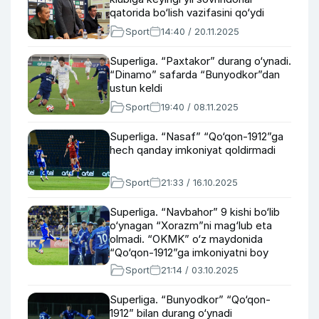
qatorida bo‘lish vazifasini qo‘ydi
Sport
14:40 / 20.11.2025
Superliga. “Paxtakor” durang o‘ynadi.
“Dinamo” safarda “Bunyodkor”dan
ustun keldi
Sport
19:40 / 08.11.2025
Superliga. “Nasaf” “Qo‘qon-1912”ga
hech qanday imkoniyat qoldirmadi
Sport
21:33 / 16.10.2025
Superliga. “Navbahor” 9 kishi bo‘lib
o‘ynagan “Xorazm”ni mag‘lub eta
olmadi. “OKMK” o‘z maydonida
“Qo‘qon-1912”ga imkoniyatni boy
berdi
Sport
21:14 / 03.10.2025
Superliga. “Bunyodkor” “Qo‘qon-
1912” bilan durang o‘ynadi