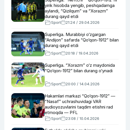
yirik hisobda yengib, peshqadamga
aylandi, “Qizilqum” va “Xorazm”
durang qayd etdi
Sport
21:24 / 29.04.2026
Superliga. Murabbiyi o‘zgargan
“Andijon” safarda “Qo‘qon-1912” bilan
durang qayd etdi
Sport
20:18 / 19.04.2026
Superliga. “Xorazm” o‘z maydonida
“Qo‘qon-1912” bilan durang o‘ynadi
Sport
20:00 / 14.04.2026
Hakamlari markazi “Qo‘qon-1912” —
“Nasaf” uchrashuvidagi VAR
audioyozuvlarini taqdim etishni rad
etmoqda — PFL
Sport
23:08 / 10.04.2026