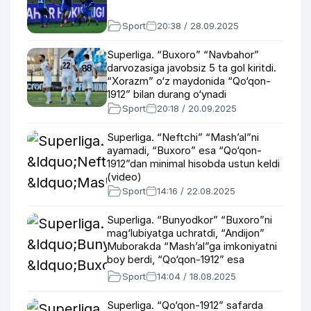
Sport
20:38 / 28.09.2025
Superliga. “Buxoro” “Navbahor”
darvozasiga javobsiz 5 ta gol kiritdi.
“Xorazm” o‘z maydonida “Qo‘qon-
1912” bilan durang o‘ynadi
Sport
20:18 / 20.09.2025
Superliga. “Neftchi” “Mash’al”ni
ayamadi, “Buxoro” esa “Qo‘qon-
1912”dan minimal hisobda ustun keldi
(video)
Sport
14:16 / 22.08.2025
Superliga. “Bunyodkor” “Buxoro”ni
mag‘lubiyatga uchratdi, “Andijon”
Muborakda “Mash’al”ga imkoniyatni
boy berdi, “Qo‘qon-1912” esa
“Surxon”dan ustun keldi
Sport
14:04 / 18.08.2025
Superliga. “Qo‘qon-1912” safarda