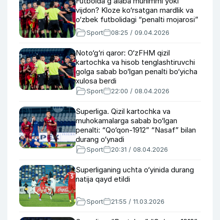
Futbolda g‘alaba muhimmi yoki
vijdon? Kloze ko‘rsatgan mardlik va
o‘zbek futbolidagi “penalti mojarosi”
Sport
08:25 / 09.04.2026
Noto‘g‘ri qaror: O‘zFHM qizil
kartochka va hisob tenglashtiruvchi
golga sabab bo‘lgan penalti bo‘yicha
xulosa berdi
Sport
22:00 / 08.04.2026
Superliga. Qizil kartochka va
muhokamalarga sabab bo‘lgan
penalti: “Qo‘qon-1912” “Nasaf” bilan
durang o‘ynadi
Sport
20:31 / 08.04.2026
Superliganing uchta o‘yinida durang
natija qayd etildi
Sport
21:55 / 11.03.2026