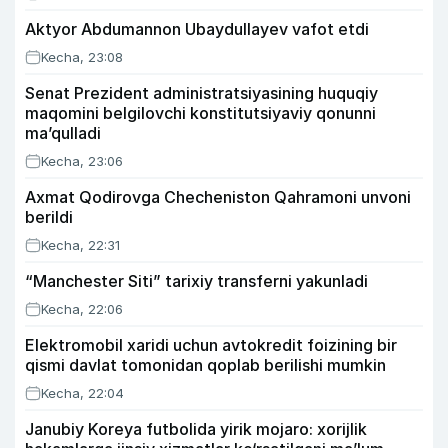
Aktyor Abdu­mannon Ubaydullayev vafot etdi
Kecha, 23:08
Senat Prezident administratsiyasining huquqiy
maqomini belgilovchi konstitutsiyaviy qonunni
ma’qulladi
Kecha, 23:06
Axmat Qodirovga Checheniston Qahramoni unvoni
berildi
Kecha, 22:31
“Manchester Siti” tarixiy transferni yakunladi
Kecha, 22:06
Elektromobil xaridi uchun avtokredit foizining bir
qismi davlat tomonidan qoplab berilishi mumkin
Kecha, 22:04
Janubiy Koreya futbolida yirik mojaro: xorijlik