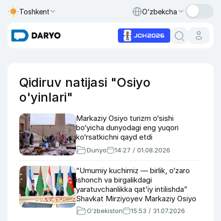
Toshkent
O‘zbekcha
Qidiruv natijasi "Osiyo
o'yinlari"
Markaziy Osiyo turizm o‘sishi
bo‘yicha dunyodagi eng yuqori
ko‘rsatkichni qayd etdi
Dunyo
14:27 / 01.08.2026
“Umumiy kuchimiz — birlik, o‘zaro
ishonch va birgalikdagi
yaratuvchanlikka qatʼiy intilishda”
Shavkat Mirziyoyev Markaziy Osiyo
va Ozarbayjon haqida
O‘zbekiston
15:53 / 31.07.2026