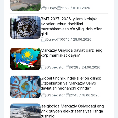
Dunyo
21:29 / 01.07.2026
BMT 2027–2036-yillarni kelajak
avlodlar uchun tinchlikni
mustahkamlash o‘n yilligi deb e’lon
qildi
Dunyo
00:10 / 28.06.2026
Markaziy Osiyoda davlat qarzi eng
koʻp mamlakat qaysi?
O‘zbekiston
16:28 / 24.06.2026
Global tinchlik indeksi e’lon qilindi:
O‘zbekiston va Markaziy Osiyo
davlatlari nechanchi o‘rinda?
O‘zbekiston
21:48 / 18.06.2026
Issiqko‘lda Markaziy Osiyodagi eng
yirik quyosh elektr stansiyasi ishga
tushirildi