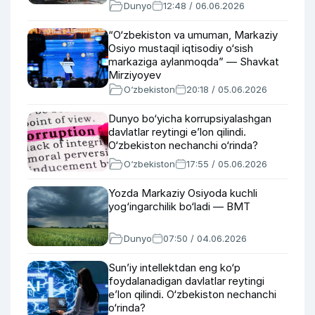
Dunyo
12:48 / 06.06.2026
“O‘zbekiston va umuman, Markaziy
Osiyo mustaqil iqtisodiy o‘sish
markaziga aylanmoqda” — Shavkat
Mirziyoyev
O‘zbekiston
20:18 / 05.06.2026
Dunyo bo‘yicha korrupsiyalashgan
davlatlar reytingi e’lon qilindi.
O‘zbekiston nechanchi o‘rinda?
O‘zbekiston
17:55 / 05.06.2026
Yozda Markaziy Osiyoda kuchli
yog‘ingarchilik bo‘ladi — BMT
Dunyo
07:50 / 04.06.2026
Sun’iy intellektdan eng ko‘p
foydalanadigan davlatlar reytingi
e’lon qilindi. O‘zbekiston nechanchi
o‘rinda?