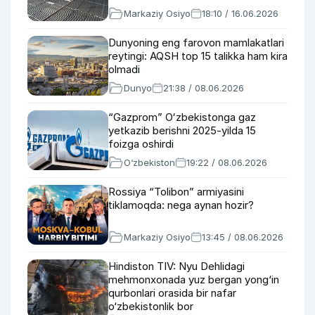
Markaziy Osiyo
18:10 / 16.06.2026
Dunyoning eng farovon mamlakatlari
reytingi: AQSH top 15 talikka ham kira
olmadi
Dunyo
21:38 / 08.06.2026
“Gazprom” Oʻzbekistonga gaz
yetkazib berishni 2025-yilda 15
foizga oshirdi
O‘zbekiston
19:22 / 08.06.2026
Rossiya “Tolibon” armiyasini
tiklamoqda: nega aynan hozir?
Markaziy Osiyo
13:45 / 08.06.2026
Hindiston TIV: Nyu Dehlidagi
mehmonxonada yuz bergan yong‘in
qurbonlari orasida bir nafar
o‘zbekistonlik bor