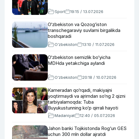
Sport
19:15 / 13.07.2026
O‘zbekiston va Qozog‘iston
transchegaraviy suvlarni birgalikda
boshqaradi
O‘zbekiston
13:10 / 11.07.2026
O‘zbekiston semizlik bo‘yicha
MDHda yetakchiga aylandi
O‘zbekiston
20:18 / 10.07.2026
Kameradan qo‘rqadi, makiyajni
yoqtirmaydi va ajrimdan so‘ng 2 qizni
tarbiyalamoqda: Tuba
Buyukustunning ko‘p qirrali hayoti
haqida
Madaniyat
12:40 / 05.07.2026
Jahon banki Tojikistonda Rog‘un GES
uchun 300 mln dollar ajratdi