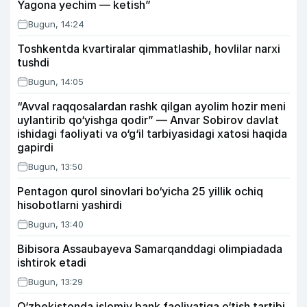
Yagona yechim — ketish”
Bugun, 14:24
Toshkentda kvartiralar qimmatlashib, hovlilar narxi
tushdi
Bugun, 14:05
“Avval raqqosalardan rashk qilgan ayolim hozir meni
uylantirib qo‘yishga qodir” — Anvar Sobirov davlat
ishidagi faoliyati va o‘g‘il tarbiyasidagi xatosi haqida
gapirdi
Bugun, 13:50
Pentagon qurol sinovlari bo‘yicha 25 yillik ochiq
hisobotlarni yashirdi
Bugun, 13:40
Bibisora Assaubayeva Samarqanddagi olimpiadada
ishtirok etadi
Bugun, 13:29
O‘zbekistonda islomiy bank faoliyatiga o‘tish tartibi