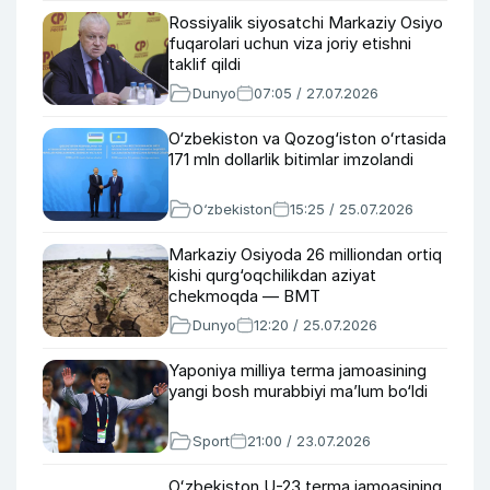
Rossiyalik siyosatchi Markaziy Osiyo
fuqarolari uchun viza joriy etishni
taklif qildi
Dunyo
07:05 / 27.07.2026
O‘zbekiston va Qozog‘iston oʻrtasida
171 mln dollarlik bitimlar imzolandi
O‘zbekiston
15:25 / 25.07.2026
Markaziy Osiyoda 26 milliondan ortiq
kishi qurg‘oqchilikdan aziyat
chekmoqda — BMT
Dunyo
12:20 / 25.07.2026
Yaponiya milliya terma jamoasining
yangi bosh murabbiyi ma’lum bo‘ldi
Sport
21:00 / 23.07.2026
Oʻzbekiston U-23 terma jamoasining