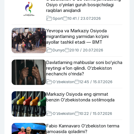
Osiyo o‘yinlari guruh bosqichidagi
raqiblari aniqlandi
Sport
10:41 / 23.07.2026
Yevropa va Markaziy Osiyoda
migrantlarning yarmidan ko‘pini
ayollar tashkil etadi — BMT
Dunyo
20:10 / 20.07.2026
Davlatlarning mahbuslar soni bo‘yicha
reytingi e’lon qilindi. O‘zbekiston
nechanchi o‘rinda?
O‘zbekiston
12:45 / 15.07.2026
Markaziy Osiyoda eng qimmat
benzin O‘zbekistonda sotilmoqda
O‘zbekiston
10:22 / 15.07.2026
Fabio Kannavaro O‘zbekiston terma
jamoasida qoladimi?