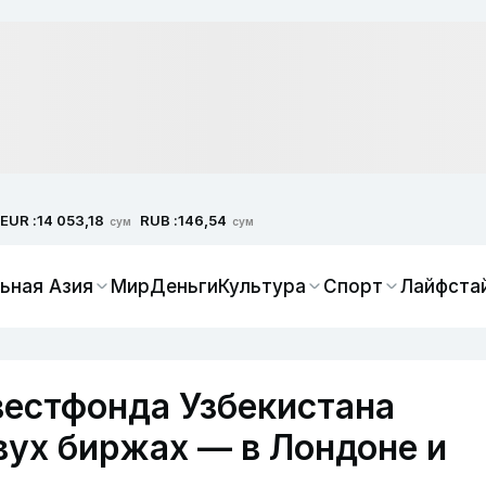
EUR :
RUB :
14 053,18
146,54
сум
сум
ьная Азия
Мир
Деньги
Культура
Спорт
Лайфста
вестфонда Узбекистана
вух биржах — в Лондоне и