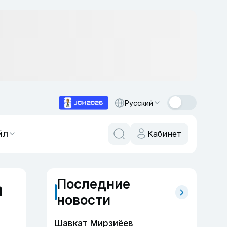
Русский
йл
Кабинет
Последние
а
новости
Шавкат Мирзиёев