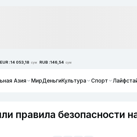
EUR :
RUB :
14 053,18
146,54
сум
сум
ьная Азия
Мир
Деньги
Культура
Спорт
Лайфста
или правила безопасности н