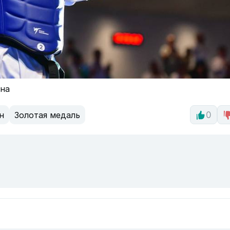
ана
н
Золотая медаль
0