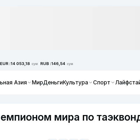
EUR :
RUB :
14 053,18
146,54
сум
сум
ьная Азия
Мир
Деньги
Культура
Спорт
Лайфста
чемпионом мира по таэквон