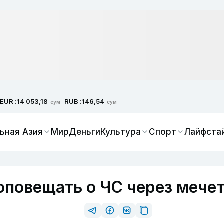
EUR :
RUB :
14 053,18
146,54
сум
сум
ьная Азия
Мир
Деньги
Культура
Спорт
Лайфста
 оповещать о ЧС через мече