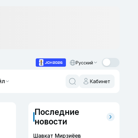
Русский
йл
Кабинет
Последние
новости
Шавкат Мирзиёев