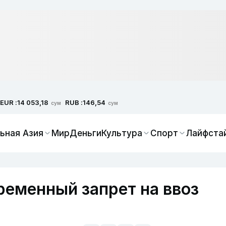
EUR :
RUB :
14 053,18
146,54
сум
сум
ьная Азия
Мир
Деньги
Культура
Спорт
Лайфста
ременный запрет на ввоз