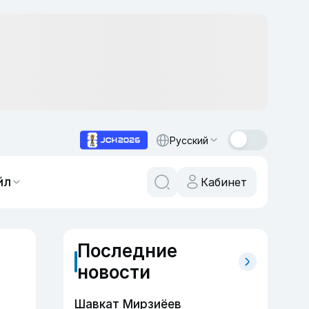
Русский
йл
Кабинет
Последние
новости
Шавкат Мирзиёев