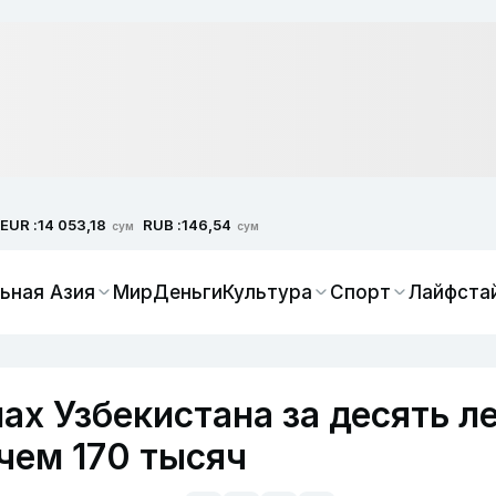
EUR :
RUB :
14 053,18
146,54
сум
сум
ьная Азия
Мир
Деньги
Культура
Спорт
Лайфста
ах Узбекистана за десять л
чем 170 тысяч