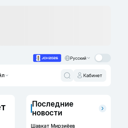
Русский
йл
Кабинет
Последние
ет
новости
Шавкат Мирзиёев