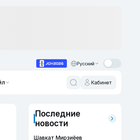
Русский
йл
Кабинет
Последние
новости
Шавкат Мирзиёев