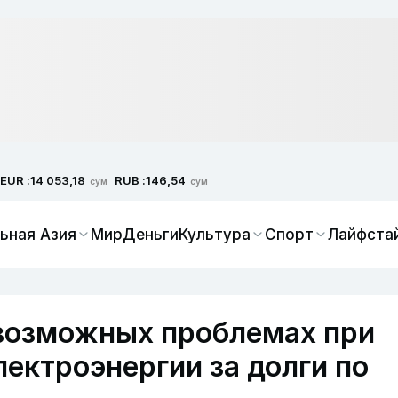
EUR :
RUB :
14 053,18
146,54
сум
сум
ьная Азия
Мир
Деньги
Культура
Спорт
Лайфста
 возможных проблемах при
ектроэнергии за долги по