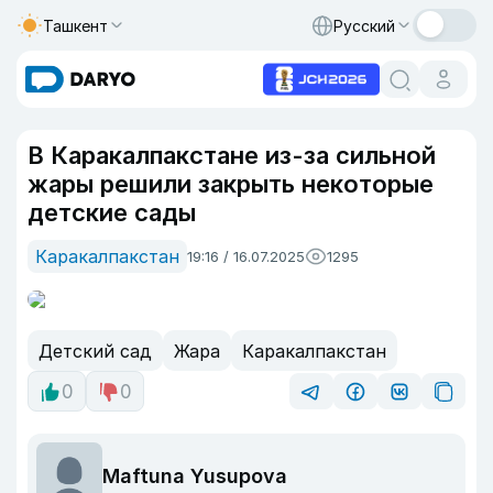
Ташкент
Русский
В Каракалпакстане из-за сильной
жары решили закрыть некоторые
детские сады
Каракалпакстан
19:16 / 16.07.2025
1295
Детский сад
Жара
Каракалпакстан
0
0
Maftuna Yusupova