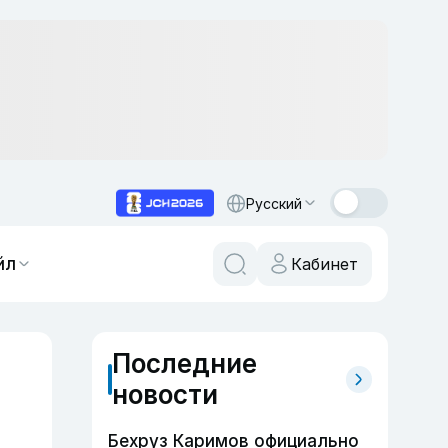
Русский
йл
Кабинет
Последние
новости
Бехруз Каримов официально