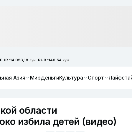
EUR :
RUB :
14 053,18
146,54
сум
сум
ьная Азия
Мир
Деньги
Культура
Спорт
Лайфста
ской области
око избила детей (видео)