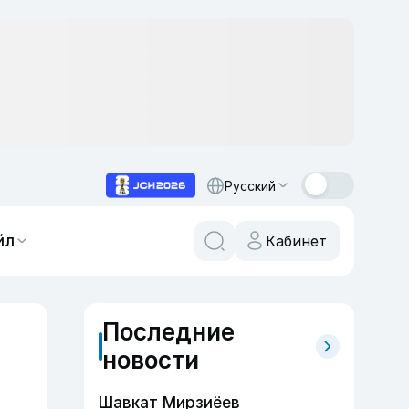
Русский
йл
Кабинет
Последние
новости
Шавкат Мирзиёев