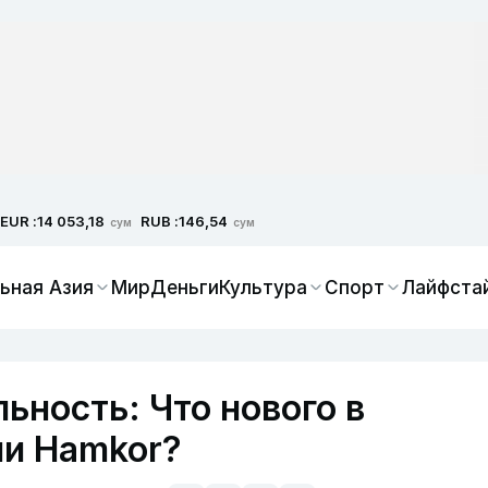
EUR :
RUB :
14 053,18
146,54
сум
сум
ьная Азия
Мир
Деньги
Культура
Спорт
Лайфста
ьность: Что нового в
и Hamkor?