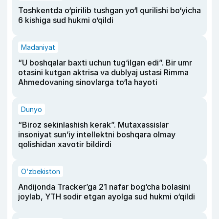
Toshkentda o‘pirilib tushgan yo‘l qurilishi bo‘yicha
6 kishiga sud hukmi o‘qildi
Madaniyat
“U boshqalar baxti uchun tug‘ilgan edi”. Bir umr
otasini kutgan aktrisa va dublyaj ustasi Rimma
Ahmedovaning sinovlarga to‘la hayoti
Dunyo
“Biroz sekinlashish kerak”. Mutaxassislar
insoniyat sun’iy intellektni boshqara olmay
qolishidan xavotir bildirdi
O‘zbekiston
Andijonda Tracker’ga 21 nafar bog‘cha bolasini
joylab, YTH sodir etgan ayolga sud hukmi o‘qildi