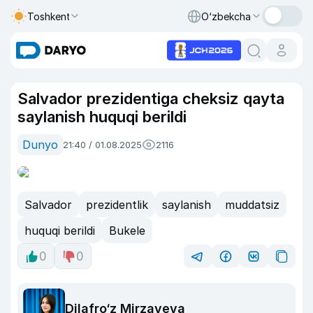
Toshkent
O‘zbekcha
Salvador prezidentiga cheksiz qayta
saylanish huquqi berildi
Dunyo
21:40 / 01.08.2025
2116
Salvador
prezidentlik
saylanish
muddatsiz
huquqi berildi
Bukele
0
0
Dilafro‘z Mirzayeva