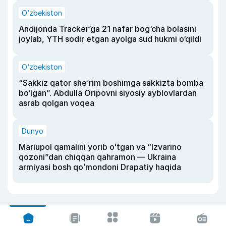
O‘zbekiston
Andijonda Tracker’ga 21 nafar bog‘cha bolasini
joylab, YTH sodir etgan ayolga sud hukmi o‘qildi
O‘zbekiston
“Sakkiz qator she’rim boshimga sakkizta bomba
bo‘lgan”. Abdulla Oripovni siyosiy ayblovlardan
asrab qolgan voqea
Dunyo
Mariupol qamalini yorib oʻtgan va “Izvarino
qozoni”dan chiqqan qahramon — Ukraina
armiyasi bosh qoʻmondoni Drapatiy haqida