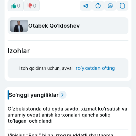
0
0
Otabek Qo‘ldoshev
Izohlar
ro‘yxatdan o‘ting
Izoh qoldirish uchun, avval
So‘nggi yangiliklar
Oʻzbekistonda olti oyda savdo, xizmat koʻrsatish va
umumiy ovqatlanish korxonalari qancha soliq
toʻlagani ochiqlandi
Vinisius “Real” bilan uzoq muddatli shartnoma