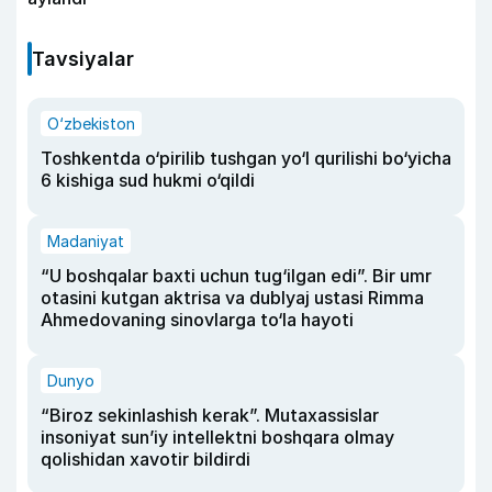
Tavsiyalar
O‘zbekiston
Toshkentda o‘pirilib tushgan yo‘l qurilishi bo‘yicha
6 kishiga sud hukmi o‘qildi
Madaniyat
“U boshqalar baxti uchun tug‘ilgan edi”. Bir umr
otasini kutgan aktrisa va dublyaj ustasi Rimma
Ahmedovaning sinovlarga to‘la hayoti
Dunyo
“Biroz sekinlashish kerak”. Mutaxassislar
insoniyat sun’iy intellektni boshqara olmay
qolishidan xavotir bildirdi