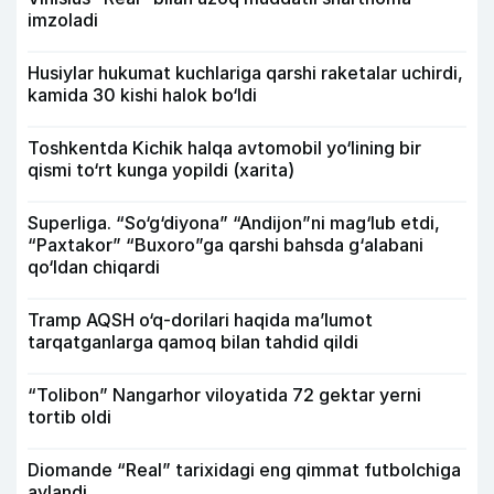
imzoladi
Husiylar hukumat kuchlariga qarshi raketalar uchirdi,
kamida 30 kishi halok bo‘ldi
Toshkentda Kichik halqa avtomobil yo‘lining bir
qismi to‘rt kunga yopildi (xarita)
Superliga. “So‘g‘diyona” “Andijon”ni mag‘lub etdi,
“Paxtakor” “Buxoro”ga qarshi bahsda g‘alabani
qo‘ldan chiqardi
Tramp AQSH o‘q-dorilari haqida ma’lumot
tarqatganlarga qamoq bilan tahdid qildi
“Tolibon” Nangarhor viloyatida 72 gektar yerni
tortib oldi
Diomande “Real” tarixidagi eng qimmat futbolchiga
aylandi