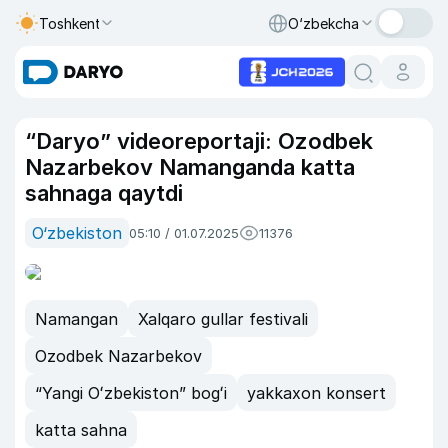
Toshkent
O‘zbekcha
“Daryo” videoreportaji: Ozodbek
Nazarbekov Namanganda katta
sahnaga qaytdi
O‘zbekiston
05:10 / 01.07.2025
11376
Namangan
Xalqaro gullar festivali
Ozodbek Nazarbekov
“Yangi Oʻzbekiston” bogʻi
yakkaxon konsert
katta sahna