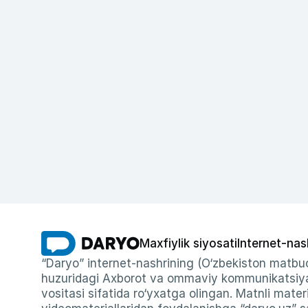
Maxfiylik siyosati
Internet-nas
“Daryo” internet-nashrining (O‘zbekiston matbuo
huzuridagi Axborot va ommaviy kommunikatsiyal
vositasi sifatida ro‘yxatga olingan. Matnli materi