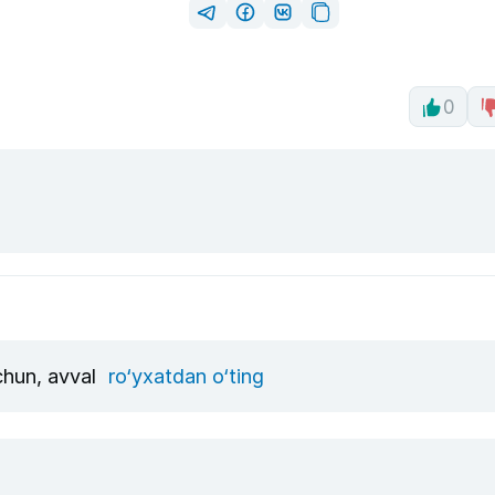
0
uchun, avval
ro‘yxatdan o‘ting