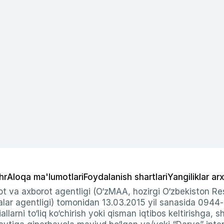
hr
Aloqa ma'lumotlari
Foydalanish shartlari
Yangiliklar arx
t va axborot agentligi (O‘zMAA, hozirgi O‘zbekiston Res
ar agentligi) tomonidan 13.03.2015 yil sanasida 0944
allarni to‘liq ko‘chirish yoki qisman iqtibos keltirishga, 