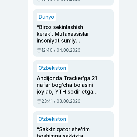
Ahmedovaning
sinovlarga to‘la hayoti
Dunyo
“Biroz sekinlashish
kerak”. Mutaxassislar
insoniyat sun’iy
intellektni boshqara
12:40 / 04.08.2026
olmay qolishidan xavotir
bildirdi
O‘zbekiston
Andijonda Tracker’ga 21
nafar bog‘cha bolasini
joylab, YTH sodir etgan
ayolga sud hukmi o‘qildi
23:41 / 03.08.2026
O‘zbekiston
“Sakkiz qator she’rim
boshimga sakkizta