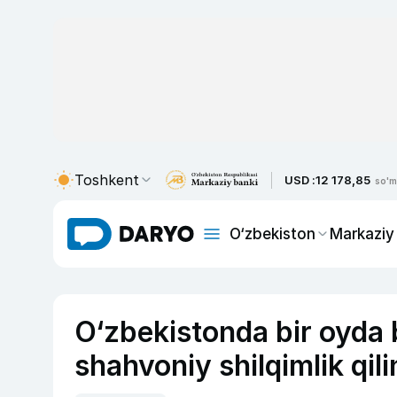
Toshkent
USD :
12 178,85
so'm
O‘zbekiston
Markaziy
O‘zbekistonda bir oyda 
shahvoniy shilqimlik qil