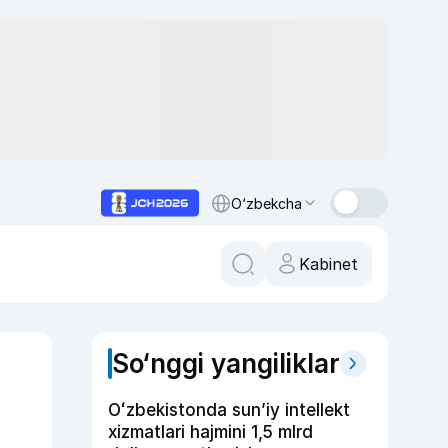
O‘zbekcha
Kabinet
So‘nggi yangiliklar
Oʻzbekistonda sunʼiy intellekt
xizmatlari hajmini 1,5 mlrd