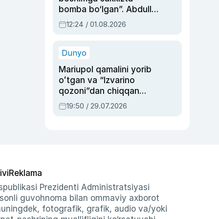
bomba bo‘lgan”. Abdulla
Oripovni siyosiy
12:24 / 01.08.2026
ayblovlardan asrab
qolgan voqea
Dunyo
Mariupol qamalini yorib
oʻtgan va “Izvarino
qozoni”dan chiqqan
qahramon — Ukraina
19:50 / 29.07.2026
armiyasi bosh
qoʻmondoni Drapatiy
haqida
ivi
Reklama
publikasi Prezidenti Administratsiyasi
-sonli guvohnoma bilan ommaviy axborot
shuningdek, fotografik, grafik, audio va/yoki