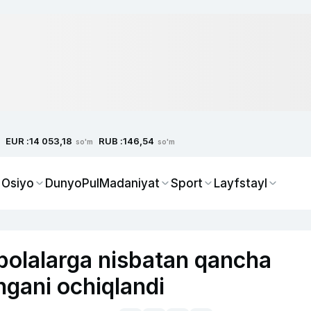
EUR :
RUB :
14 053,18
146,54
so'm
so'm
 Osiyo
Dunyo
Pul
Madaniyat
Sport
Layfstayl
bolalarga nisbatan qancha
ingani ochiqlandi