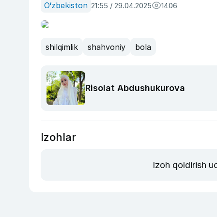
O‘zbekiston
21:55 / 29.04.2025
1406
shilqimlik
shahvoniy
bola
Risolat Abdushukurova
Izohlar
Izoh qoldirish 