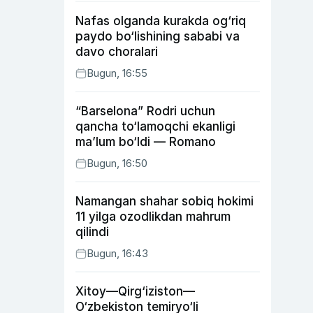
Nafas olganda kurakda og‘riq
paydo bo‘lishining sababi va
davo choralari
Bugun, 16:55
“Barselona” Rodri uchun
qancha to‘lamoqchi ekanligi
ma’lum bo‘ldi — Romano
Bugun, 16:50
Namangan shahar sobiq hokimi
11 yilga ozodlikdan mahrum
qilindi
Bugun, 16:43
Xitoy—Qirg‘iziston—
O‘zbekiston temiryo‘li