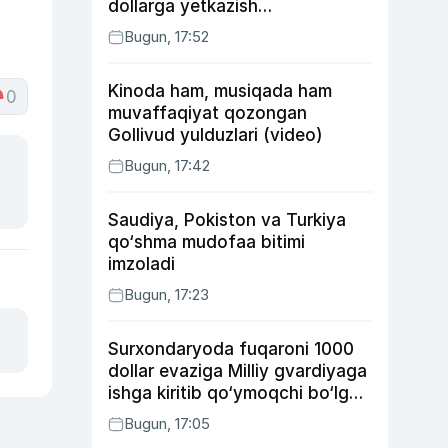
dollarga yetkazish
rejalashtirilmoqda
Bugun, 17:52
Kinoda ham, musiqada ham
0
muvaffaqiyat qozongan
Gollivud yulduzlari (video)
Bugun, 17:42
Saudiya, Pokiston va Turkiya
qo‘shma mudofaa bitimi
imzoladi
Bugun, 17:23
Surxondaryoda fuqaroni 1000
dollar evaziga Milliy gvardiyaga
ishga kiritib qo‘ymoqchi bo‘lgan
shaxs ushlandi
Bugun, 17:05