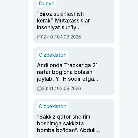
Dunyo
“Biroz sekinlashish
kerak”. Mutaxassislar
insoniyat sun’iy
intellektni boshqara
12:40 / 04.08.2026
olmay qolishidan xavotir
bildirdi
O‘zbekiston
Andijonda Tracker’ga 21
nafar bog‘cha bolasini
joylab, YTH sodir etgan
ayolga sud hukmi o‘qildi
23:41 / 03.08.2026
O‘zbekiston
“Sakkiz qator she’rim
boshimga sakkizta
bomba bo‘lgan”. Abdulla
Oripovni siyosiy