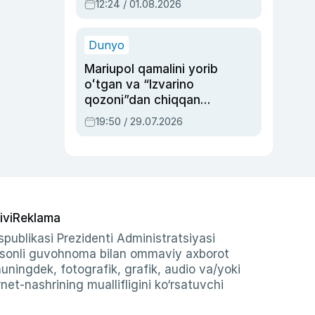
12:24 / 01.08.2026
ayblovlardan asrab
qolgan voqea
Dunyo
Mariupol qamalini yorib
oʻtgan va “Izvarino
qozoni”dan chiqqan
qahramon — Ukraina
19:50 / 29.07.2026
armiyasi bosh
qoʻmondoni Drapatiy
haqida
ivi
Reklama
publikasi Prezidenti Administratsiyasi
-sonli guvohnoma bilan ommaviy axborot
shuningdek, fotografik, grafik, audio va/yoki
et-nashrining muallifligini ko‘rsatuvchi