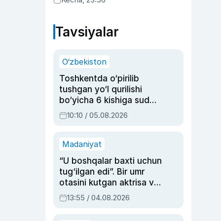
Tavsiyalar
O‘zbekiston
Toshkentda o‘pirilib
tushgan yo‘l qurilishi
bo‘yicha 6 kishiga sud
hukmi o‘qildi
10:10 / 05.08.2026
Madaniyat
“U boshqalar baxti uchun
tug‘ilgan edi”. Bir umr
otasini kutgan aktrisa va
dublyaj ustasi Rimma
13:55 / 04.08.2026
Ahmedovaning
sinovlarga to‘la hayoti