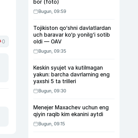
bor (foto)
Bugun, 09:59
Tojikiston qo‘shni davlatlardan
uch baravar ko‘p yonilg‘i sotib
0
oldi — OAV
Bugun, 09:35
Keskin syujet va kutilmagan
yakun: barcha davrlarning eng
yaxshi 5 ta trilleri
Bugun, 09:30
Menejer Maxachev uchun eng
qiyin raqib kim ekanini aytdi
Bugun, 09:15