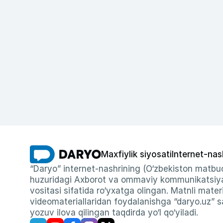
Maxfiylik siyosati
Internet-nas
“Daryo” internet-nashrining (O‘zbekiston matbuo
huzuridagi Axborot va ommaviy kommunikatsiyal
vositasi sifatida ro‘yxatga olingan. Matnli materi
videomateriallaridan foydalanishga “daryo.uz” sa
yozuv ilova qilingan taqdirda yo‘l qo‘yiladi.