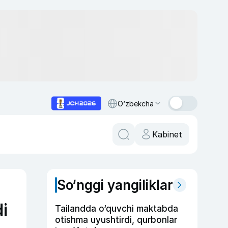
O‘zbekcha
Kabinet
So‘nggi yangiliklar
di
Tailandda o‘quvchi maktabda
otishma uyushtirdi, qurbonlar