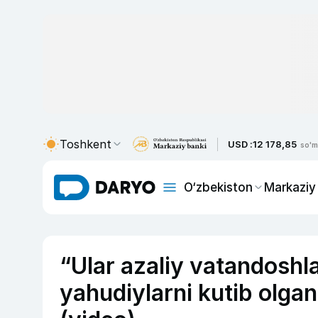
Toshkent
USD :
12 178,85
so'm
O‘zbekiston
Markaziy
“Ular azaliy vatandoshla
yahudiylarni kutib olgan