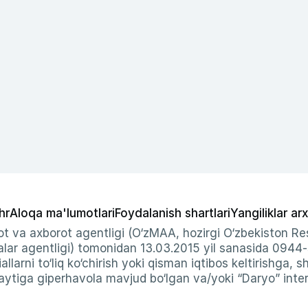
hr
Aloqa ma'lumotlari
Foydalanish shartlari
Yangiliklar arx
t va axborot agentligi (O‘zMAA, hozirgi O‘zbekiston Res
ar agentligi) tomonidan 13.03.2015 yil sanasida 0944
allarni to‘liq ko‘chirish yoki qisman iqtibos keltirishga, 
ytiga giperhavola mavjud bo‘lgan va/yoki “Daryo” intern