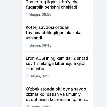
Tramp tug‘ilganlik bo‘yicha
fuqarolik berishni chekladi
Bugun, 08:55
Kottej savdosi ortidan
tovlamachilik qilgan aka-uka
ushlandi
Bugun, 08:48
Eron AQSHning kamida 12 shtati
suv tizimlariga kiberhujum qildi
— manba
Bugun, 08:15
Oʻzbekistonda olti oyda savdo,
xizmat koʻrsatish va umumiy
ovqatlanish korxonalari qancha
soliq toʻlagani ochiqlandi
Kecha, 23:56