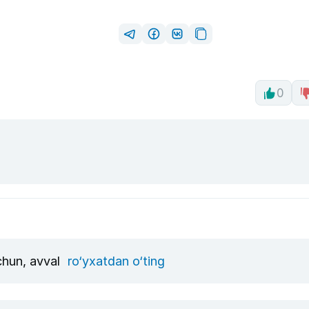
0
uchun, avval
ro‘yxatdan o‘ting