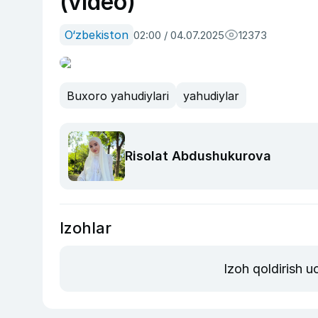
(video)
O‘zbekiston
02:00 / 04.07.2025
12373
Buxoro yahudiylari
yahudiylar
Risolat Abdushukurova
Izohlar
Izoh qoldirish 