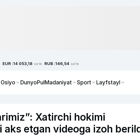
EUR :
RUB :
14 053,18
146,54
so'm
so'm
 Osiyo
Dunyo
Pul
Madaniyat
Sport
Layfstayl
rimiz”: Xatirchi hokimi
i aks etgan videoga izoh beril