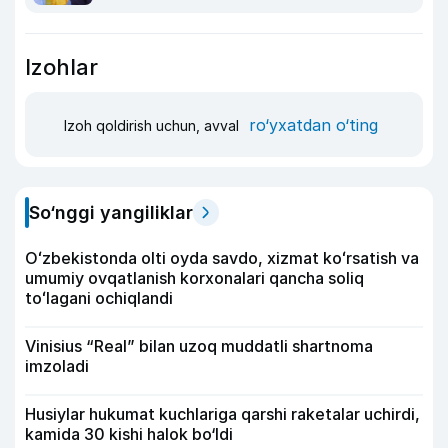
Izohlar
ro‘yxatdan o‘ting
Izoh qoldirish uchun, avval
So‘nggi yangiliklar
Oʻzbekistonda olti oyda savdo, xizmat koʻrsatish va
umumiy ovqatlanish korxonalari qancha soliq
toʻlagani ochiqlandi
Vinisius “Real” bilan uzoq muddatli shartnoma
imzoladi
Husiylar hukumat kuchlariga qarshi raketalar uchirdi,
kamida 30 kishi halok bo‘ldi