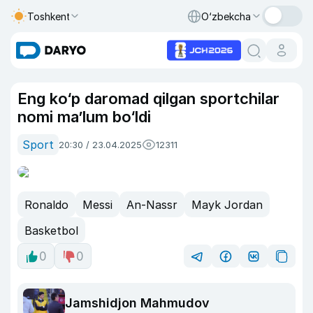
Toshkent
O‘zbekcha
Eng ko‘p daromad qilgan sportchilar
nomi ma’lum bo‘ldi
Sport
20:30 / 23.04.2025
12311
Ronaldo
Messi
An-Nassr
Mayk Jordan
Basketbol
0
0
Jamshidjon Mahmudov