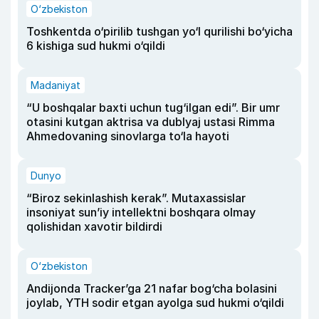
O‘zbekiston
Toshkentda o‘pirilib tushgan yo‘l qurilishi bo‘yicha
6 kishiga sud hukmi o‘qildi
Madaniyat
“U boshqalar baxti uchun tug‘ilgan edi”. Bir umr
otasini kutgan aktrisa va dublyaj ustasi Rimma
Ahmedovaning sinovlarga to‘la hayoti
Dunyo
“Biroz sekinlashish kerak”. Mutaxassislar
insoniyat sun’iy intellektni boshqara olmay
qolishidan xavotir bildirdi
O‘zbekiston
Andijonda Tracker’ga 21 nafar bog‘cha bolasini
joylab, YTH sodir etgan ayolga sud hukmi o‘qildi