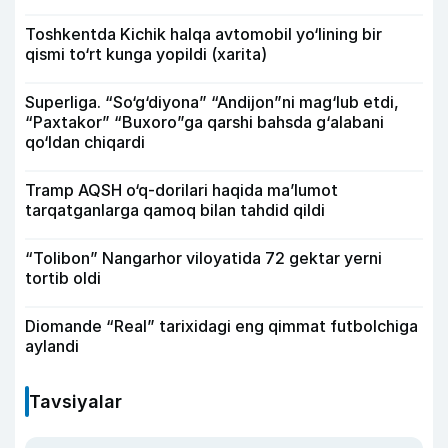
Toshkentda Kichik halqa avtomobil yo‘lining bir
qismi to‘rt kunga yopildi (xarita)
Superliga. “So‘g‘diyona” “Andijon”ni mag‘lub etdi,
“Paxtakor” “Buxoro”ga qarshi bahsda g‘alabani
qo‘ldan chiqardi
Tramp AQSH o‘q-dorilari haqida ma’lumot
tarqatganlarga qamoq bilan tahdid qildi
“Tolibon” Nangarhor viloyatida 72 gektar yerni
tortib oldi
Diomande “Real” tarixidagi eng qimmat futbolchiga
aylandi
Tavsiyalar