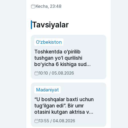
Kecha, 23:48
Tavsiyalar
O‘zbekiston
Toshkentda o‘pirilib
tushgan yo‘l qurilishi
bo‘yicha 6 kishiga sud
hukmi o‘qildi
10:10 / 05.08.2026
Madaniyat
“U boshqalar baxti uchun
tug‘ilgan edi”. Bir umr
otasini kutgan aktrisa va
dublyaj ustasi Rimma
13:55 / 04.08.2026
Ahmedovaning