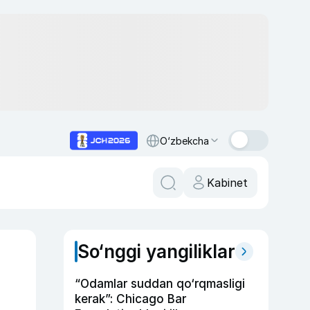
O‘zbekcha
Kabinet
So‘nggi yangiliklar
“Odamlar suddan qo‘rqmasligi
kerak”: Chicago Bar