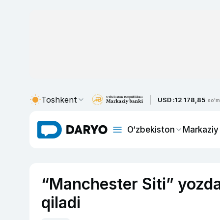
Toshkent
USD :
12 178,85
so'm
O‘zbekiston
Markaziy
“Manchester Siti” yozda
qiladi