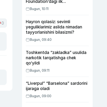
Foundation’dagi ilk
o‘zbekistonlik Go‘zal
Bugun, 10:11
Abduaxatova
Hayron qolasiz: sevimli
0
yeguliklarimiz aslida nimadan
tayyorlanishini bilasizmi?
Bugun, 09:40
Toshkentda “zakladka” usulida
narkotik tarqatishga chek
qo‘yildi
Bugun, 09:11
“Liverpul” “Barselona” sardorini
ijaraga oladi
Bugun, 09:00