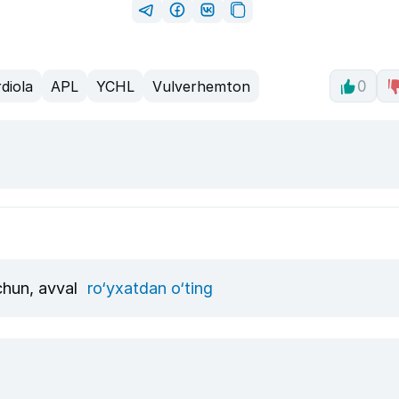
diola
APL
YCHL
Vulverhemton
0
uchun, avval
ro‘yxatdan o‘ting