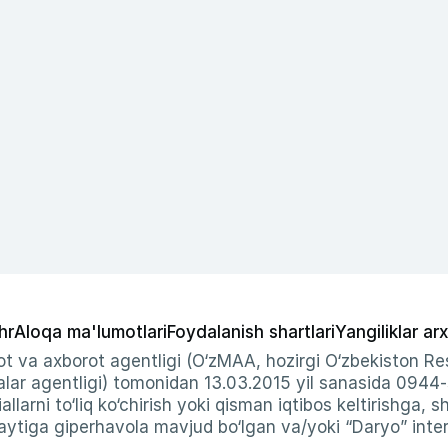
hr
Aloqa ma'lumotlari
Foydalanish shartlari
Yangiliklar arx
t va axborot agentligi (O‘zMAA, hozirgi O‘zbekiston Res
ar agentligi) tomonidan 13.03.2015 yil sanasida 0944
allarni to‘liq ko‘chirish yoki qisman iqtibos keltirishga, 
ytiga giperhavola mavjud bo‘lgan va/yoki “Daryo” intern