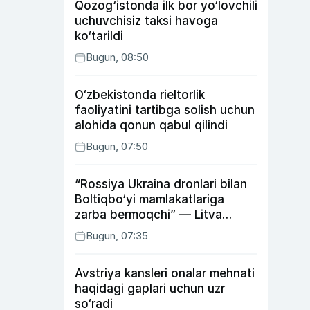
Qozog‘istonda ilk bor yo‘lovchili
uchuvchisiz taksi havoga
ko‘tarildi
Bugun, 08:50
O‘zbekistonda rieltorlik
faoliyatini tartibga solish uchun
alohida qonun qabul qilindi
Bugun, 07:50
“Rossiya Ukraina dronlari bilan
Boltiqbo‘yi mamlakatlariga
zarba bermoqchi” — Litva
mudofaa vaziri
Bugun, 07:35
Avstriya kansleri onalar mehnati
haqidagi gaplari uchun uzr
so‘radi