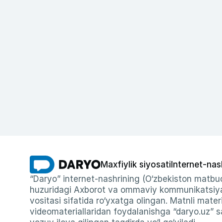
Maxfiylik siyosati
Internet-nas
“Daryo” internet-nashrining (O‘zbekiston matbuo
huzuridagi Axborot va ommaviy kommunikatsiyal
vositasi sifatida ro‘yxatga olingan. Matnli materi
videomateriallaridan foydalanishga “daryo.uz” sa