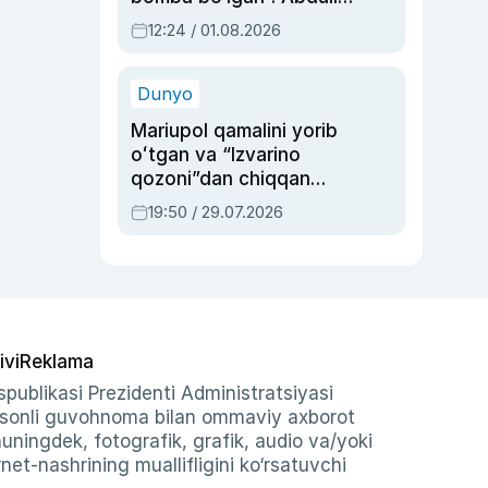
Oripovni siyosiy
12:24 / 01.08.2026
ayblovlardan asrab
qolgan voqea
Dunyo
Mariupol qamalini yorib
oʻtgan va “Izvarino
qozoni”dan chiqqan
qahramon — Ukraina
19:50 / 29.07.2026
armiyasi bosh
qoʻmondoni Drapatiy
haqida
ivi
Reklama
publikasi Prezidenti Administratsiyasi
-sonli guvohnoma bilan ommaviy axborot
shuningdek, fotografik, grafik, audio va/yoki
et-nashrining muallifligini ko‘rsatuvchi