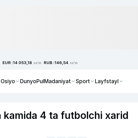
EUR :
RUB :
14 053,18
146,54
so'm
so'm
 Osiyo
Dunyo
Pul
Madaniyat
Sport
Layfstayl
 kamida 4 ta futbolchi xarid