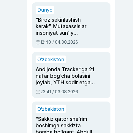
sinovlarga to‘la hayoti
Dunyo
“Biroz sekinlashish
kerak”. Mutaxassislar
insoniyat sun’iy
intellektni boshqara
12:40 / 04.08.2026
olmay qolishidan xavotir
bildirdi
O‘zbekiston
Andijonda Tracker’ga 21
nafar bog‘cha bolasini
joylab, YTH sodir etgan
ayolga sud hukmi o‘qildi
23:41 / 03.08.2026
O‘zbekiston
“Sakkiz qator she’rim
boshimga sakkizta
bomba bo‘lgan”. Abdulla