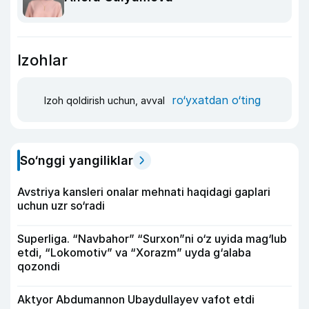
Izohlar
ro‘yxatdan o‘ting
Izoh qoldirish uchun, avval
So‘nggi yangiliklar
Avstriya kansleri onalar mehnati haqidagi gaplari
uchun uzr so‘radi
Superliga. “Navbahor” “Surxon”ni o‘z uyida mag‘lub
etdi, “Lokomotiv” va “Xorazm” uyda g‘alaba
qozondi
Aktyor Abdu­mannon Ubaydullayev vafot etdi