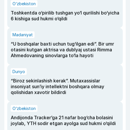
O‘zbekiston
Toshkentda o‘pirilib tushgan yo‘l qurilishi bo‘yicha
6 kishiga sud hukmi o‘qildi
Madaniyat
“U boshqalar baxti uchun tug‘ilgan edi”. Bir umr
otasini kutgan aktrisa va dublyaj ustasi Rimma
Ahmedovaning sinovlarga to‘la hayoti
Dunyo
“Biroz sekinlashish kerak”. Mutaxassislar
insoniyat sun’iy intellektni boshqara olmay
qolishidan xavotir bildirdi
O‘zbekiston
Andijonda Tracker’ga 21 nafar bog‘cha bolasini
joylab, YTH sodir etgan ayolga sud hukmi o‘qildi