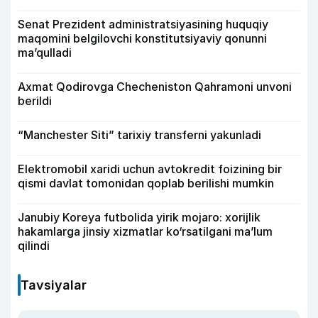
Senat Prezident administratsiyasining huquqiy
maqomini belgilovchi konstitutsiyaviy qonunni
ma’qulladi
Axmat Qodirovga Checheniston Qahramoni unvoni
berildi
“Manchester Siti” tarixiy transferni yakunladi
Elektromobil xaridi uchun avtokredit foizining bir
qismi davlat tomonidan qoplab berilishi mumkin
Janubiy Koreya futbolida yirik mojaro: xorijlik
hakamlarga jinsiy xizmatlar ko‘rsatilgani ma’lum
qilindi
Tavsiyalar