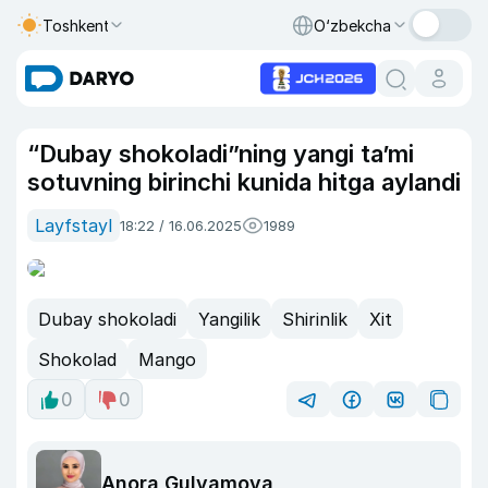
Toshkent
O‘zbekcha
“Dubay shokoladi”ning yangi taʼmi
sotuvning birinchi kunida hitga aylandi
Layfstayl
18:22 / 16.06.2025
1989
Dubay shokoladi
Yangilik
Shirinlik
Xit
Shokolad
Mango
0
0
Anora Gulyamova