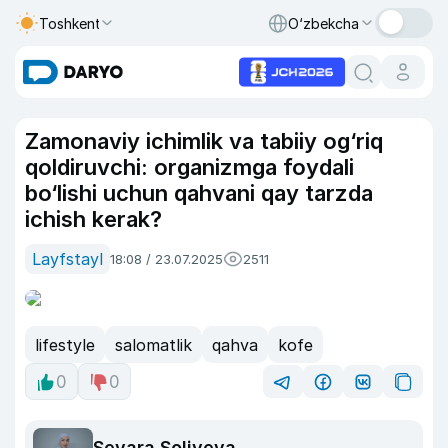
Toshkent
O‘zbekcha
Zamonaviy ichimlik va tabiiy og‘riq
qoldiruvchi: organizmga foydali
bo‘lishi uchun qahvani qay tarzda
ichish kerak?
Layfstayl
18:08 / 23.07.2025
2511
lifestyle
salomatlik
qahva
kofe
0
0
Sevara Soliyeva