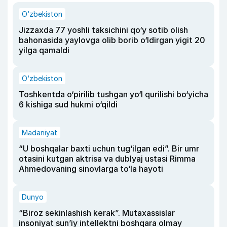
O‘zbekiston
Jizzaxda 77 yoshli taksichini qo‘y sotib olish
bahonasida yaylovga olib borib o‘ldirgan yigit 20
yilga qamaldi
O‘zbekiston
Toshkentda o‘pirilib tushgan yo‘l qurilishi bo‘yicha
6 kishiga sud hukmi o‘qildi
Madaniyat
“U boshqalar baxti uchun tug‘ilgan edi”. Bir umr
otasini kutgan aktrisa va dublyaj ustasi Rimma
Ahmedovaning sinovlarga to‘la hayoti
Dunyo
“Biroz sekinlashish kerak”. Mutaxassislar
insoniyat sun’iy intellektni boshqara olmay