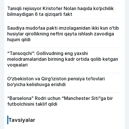
Taniqli rejissyor Kristofer Nolan haqida ko‘pchilik
bilmaydigan 6 ta qiziqarli fakt
Saudiya mudofaa pakti imzolaganidan ikki kun o‘tib
husiylar qirollikning neftni qayta ishlash zavodiga
hujum qildi
“Tansoqchi”: Gollivudning eng yaxshi
melodramalaridan birining kadr ortida qolib ketgan
voqealari
O‘zbekiston va Qirg‘iziston pensiya to‘lovlari
bo‘yicha kelishuvga erishdi
“Barselona” Rodri uchun “Manchester Siti”ga bir
futbolchisini taklif qildi
Tavsiyalar