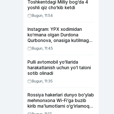
Toshkentdagi Milliy bog‘da 4
yoshli qiz cho‘kib ketdi
Bugun, 11:54
Instagram: YPX xodimidan
ko‘rmana olgan Durdona
Qurbonova, onasiga kutilmagan
sovg‘a tayyorlagan Umid vines,
Bugun, 11:45
xonanda Rayhon nimadan xafa?
Pulli avtomobil yo‘llarida
harakatlanish uchun yo‘l taloni
sotib olinadi
Bugun, 11:35
Rossiya hakerlari dunyo bo‘ylab
mehmonxona Wi-Fi’ga buzib
kirib ma’lumotlarni o‘g‘irlamoqda
— Microsoft
Bugun, 11:17