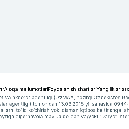
hr
Aloqa ma'lumotlari
Foydalanish shartlari
Yangiliklar arx
t va axborot agentligi (O‘zMAA, hozirgi O‘zbekiston Res
ar agentligi) tomonidan 13.03.2015 yil sanasida 0944
allarni to‘liq ko‘chirish yoki qisman iqtibos keltirishga, 
ytiga giperhavola mavjud bo‘lgan va/yoki “Daryo” intern