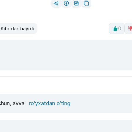
Kiborlar hayoti
0
uchun, avval
ro‘yxatdan o‘ting