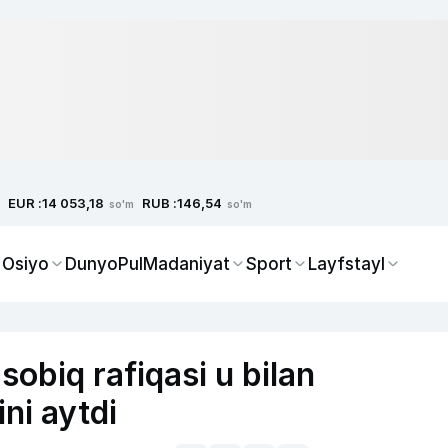
EUR :
RUB :
14 053,18
146,54
so'm
so'm
 Osiyo
Dunyo
Pul
Madaniyat
Sport
Layfstayl
 sobiq rafiqasi u bilan
ini aytdi