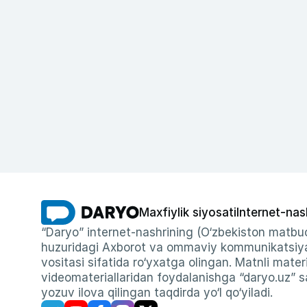
Maxfiylik siyosati
Internet-nas
“Daryo” internet-nashrining (O‘zbekiston matbuo
huzuridagi Axborot va ommaviy kommunikatsiyal
vositasi sifatida ro‘yxatga olingan. Matnli materi
videomateriallaridan foydalanishga “daryo.uz” sa
yozuv ilova qilingan taqdirda yo‘l qo‘yiladi.