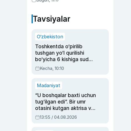
Tavsiyalar
O‘zbekiston
Toshkentda o‘pirilib
tushgan yo‘l qurilishi
bo‘yicha 6 kishiga sud
hukmi o‘qildi
Kecha, 10:10
Madaniyat
“U boshqalar baxti uchun
tug‘ilgan edi”. Bir umr
otasini kutgan aktrisa va
dublyaj ustasi Rimma
13:55 / 04.08.2026
Ahmedovaning
sinovlarga to‘la hayoti