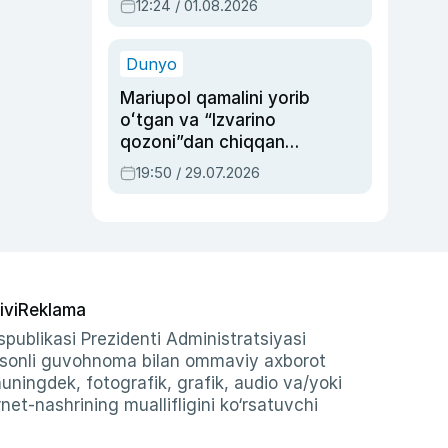
12:24 / 01.08.2026
ayblovlardan asrab
qolgan voqea
Dunyo
Mariupol qamalini yorib
oʻtgan va “Izvarino
qozoni”dan chiqqan
qahramon — Ukraina
19:50 / 29.07.2026
armiyasi bosh
qoʻmondoni Drapatiy
haqida
ivi
Reklama
publikasi Prezidenti Administratsiyasi
-sonli guvohnoma bilan ommaviy axborot
shuningdek, fotografik, grafik, audio va/yoki
et-nashrining muallifligini ko‘rsatuvchi