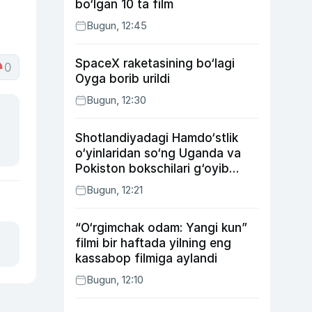
bo‘lgan 10 ta film
Bugun, 12:45
SpaceX raketasining bo‘lagi
0
Oyga borib urildi
Bugun, 12:30
Shotlandiyadagi Hamdo‘stlik
o‘yinlaridan so‘ng Uganda va
Pokiston bokschilari g‘oyib
bo‘ldi
Bugun, 12:21
“O‘rgimchak odam: Yangi kun”
filmi bir haftada yilning eng
kassabop filmiga aylandi
Bugun, 12:10