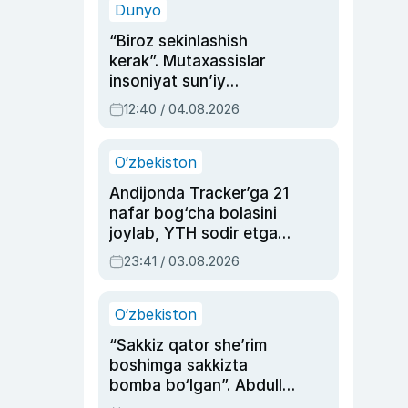
Dunyo
“Biroz sekinlashish
kerak”. Mutaxassislar
insoniyat sun’iy
intellektni boshqara
12:40 / 04.08.2026
olmay qolishidan xavotir
bildirdi
O‘zbekiston
Andijonda Tracker’ga 21
nafar bog‘cha bolasini
joylab, YTH sodir etgan
ayolga sud hukmi o‘qildi
23:41 / 03.08.2026
O‘zbekiston
“Sakkiz qator she’rim
boshimga sakkizta
bomba bo‘lgan”. Abdulla
Oripovni siyosiy