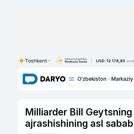
Toshkent
USD :
12 178,85
so'm
O‘zbekiston
Markaziy
Milliarder Bill Geytsning
ajrashishining asl sabab