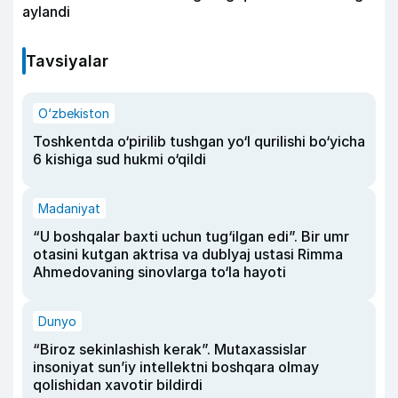
aylandi
Tavsiyalar
O‘zbekiston
Toshkentda o‘pirilib tushgan yo‘l qurilishi bo‘yicha
6 kishiga sud hukmi o‘qildi
Madaniyat
“U boshqalar baxti uchun tug‘ilgan edi”. Bir umr
otasini kutgan aktrisa va dublyaj ustasi Rimma
Ahmedovaning sinovlarga to‘la hayoti
Dunyo
“Biroz sekinlashish kerak”. Mutaxassislar
insoniyat sun’iy intellektni boshqara olmay
qolishidan xavotir bildirdi