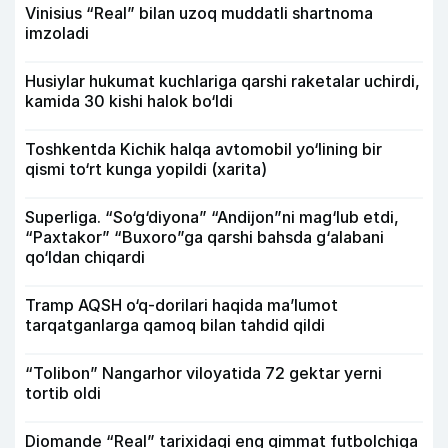
Vinisius “Real” bilan uzoq muddatli shartnoma
imzoladi
Husiylar hukumat kuchlariga qarshi raketalar uchirdi,
kamida 30 kishi halok bo‘ldi
Toshkentda Kichik halqa avtomobil yo‘lining bir
qismi to‘rt kunga yopildi (xarita)
Superliga. “So‘g‘diyona” “Andijon”ni mag‘lub etdi,
“Paxtakor” “Buxoro”ga qarshi bahsda g‘alabani
qo‘ldan chiqardi
Tramp AQSH o‘q-dorilari haqida ma’lumot
tarqatganlarga qamoq bilan tahdid qildi
“Tolibon” Nangarhor viloyatida 72 gektar yerni
tortib oldi
Diomande “Real” tarixidagi eng qimmat futbolchiga