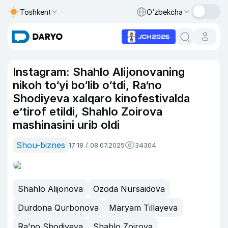
Toshkent
O‘zbekcha
Instagram: Shahlo Alijonovaning
nikoh to‘yi bo‘lib o‘tdi, Ra’no
Shodiyeva xalqaro kinofestivalda
e’tirof etildi, Shahlo Zoirova
mashinasini urib oldi
Shou-biznes
17:18 / 08.07.2025
34304
Shahlo Alijonova
Ozoda Nursaidova
Durdona Qurbonova
Maryam Tillayeva
Ra’no Shodiyeva
Shahlo Zoirova