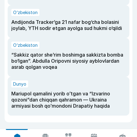
O‘zbekiston
Andijonda Tracker’ga 21 nafar bog‘cha bolasini
joylab, YTH sodir etgan ayolga sud hukmi o‘qildi
O‘zbekiston
“Sakkiz qator she’rim boshimga sakkizta bomba
bo‘lgan”. Abdulla Oripovni siyosiy ayblovlardan
asrab qolgan voqea
Dunyo
Mariupol qamalini yorib oʻtgan va “Izvarino
qozoni”dan chiqqan qahramon — Ukraina
armiyasi bosh qoʻmondoni Drapatiy haqida