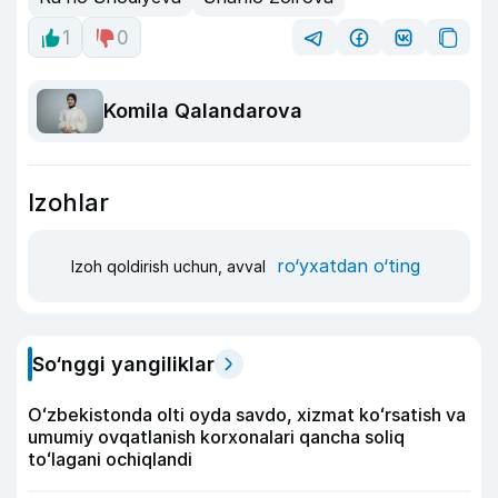
1
0
Komila Qalandarova
Izohlar
ro‘yxatdan o‘ting
Izoh qoldirish uchun, avval
So‘nggi yangiliklar
Oʻzbekistonda olti oyda savdo, xizmat koʻrsatish va
umumiy ovqatlanish korxonalari qancha soliq
toʻlagani ochiqlandi