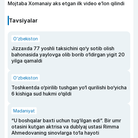
Mojtaba Xomanaiy aks etgan ilk video e’lon qilindi
Tavsiyalar
O‘zbekiston
Jizzaxda 77 yoshli taksichini qo‘y sotib olish
bahonasida yaylovga olib borib o‘ldirgan yigit 20
yilga qamaldi
O‘zbekiston
Toshkentda o‘pirilib tushgan yo‘l qurilishi bo‘yicha
6 kishiga sud hukmi o‘qildi
Madaniyat
“U boshqalar baxti uchun tug‘ilgan edi”. Bir umr
otasini kutgan aktrisa va dublyaj ustasi Rimma
Ahmedovaning sinovlarga to‘la hayoti