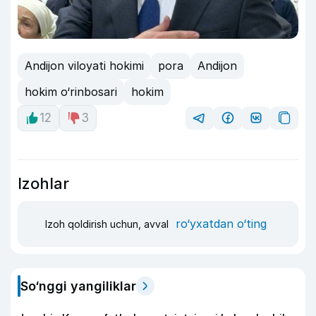
Andijon viloyati hokimi
pora
Andijon
hokim o‘rinbosari
hokim
12
3
Izohlar
ro‘yxatdan o‘ting
Izoh qoldirish uchun, avval
So‘nggi yangiliklar