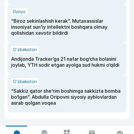
Dunyo
“Biroz sekinlashish kerak”. Mutaxassislar
insoniyat sun’iy intellektni boshqara olmay
qolishidan xavotir bildirdi
O‘zbekiston
Andijonda Tracker’ga 21 nafar bog‘cha bolasini
joylab, YTH sodir etgan ayolga sud hukmi o‘qildi
O‘zbekiston
“Sakkiz qator she’rim boshimga sakkizta bomba
bo‘lgan”. Abdulla Oripovni siyosiy ayblovlardan
asrab qolgan voqea