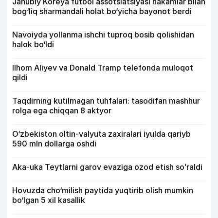
Janubiy Koreya futbol assotsiatsiyasi hakamlar bilan
bog‘liq sharmandali holat bo‘yicha bayonot berdi
Navoiyda yollanma ishchi tuproq bosib qolishidan
halok bo‘ldi
Ilhom Aliyev va Donald Tramp telefonda muloqot
qildi
Taqdirning kutilmagan tuhfalari: tasodifan mashhur
rolga ega chiqqan 8 aktyor
O‘zbekiston oltin-valyuta zaxiralari iyulda qariyb
590 mln dollarga oshdi
Aka-uka Teytlarni garov evaziga ozod etish soʻraldi
Hovuzda cho‘milish paytida yuqtirib olish mumkin
bo‘lgan 5 xil kasallik