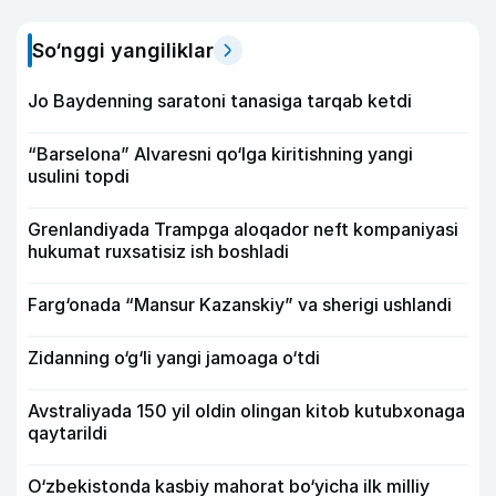
So‘nggi yangiliklar
Jo Baydenning saratoni tanasiga tarqab ketdi
“Barselona” Alvaresni qo‘lga kiritishning yangi
usulini topdi
Grenlandiyada Trampga aloqador neft kompaniyasi
hukumat ruxsatisiz ish boshladi
Farg‘onada “Mansur Kazanskiy” va sherigi ushlandi
Zidanning o‘g‘li yangi jamoaga o‘tdi
Avstraliyada 150 yil oldin olingan kitob kutubxonaga
qaytarildi
O‘zbekistonda kasbiy mahorat bo‘yicha ilk milliy