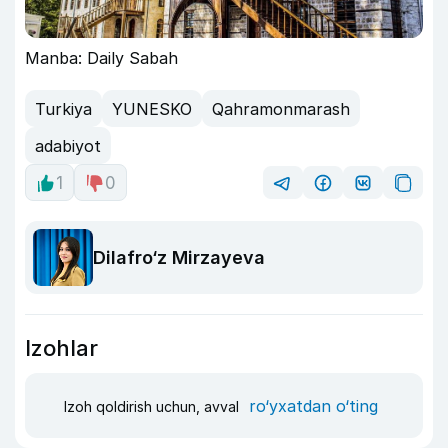
Manba: Daily Sabah
Turkiya
YUNESKO
Qahramonmarash
adabiyot
1
0
Dilafro‘z Mirzayeva
Izohlar
ro‘yxatdan o‘ting
Izoh qoldirish uchun, avval