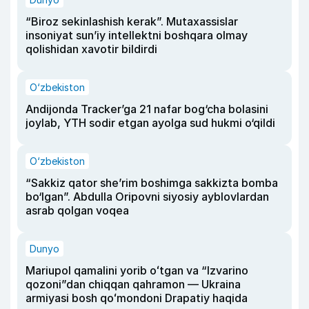
“Biroz sekinlashish kerak”. Mutaxassislar
insoniyat sun’iy intellektni boshqara olmay
qolishidan xavotir bildirdi
O‘zbekiston
Andijonda Tracker’ga 21 nafar bog‘cha bolasini
joylab, YTH sodir etgan ayolga sud hukmi o‘qildi
O‘zbekiston
“Sakkiz qator she’rim boshimga sakkizta bomba
bo‘lgan”. Abdulla Oripovni siyosiy ayblovlardan
asrab qolgan voqea
Dunyo
Mariupol qamalini yorib oʻtgan va “Izvarino
qozoni”dan chiqqan qahramon — Ukraina
armiyasi bosh qoʻmondoni Drapatiy haqida