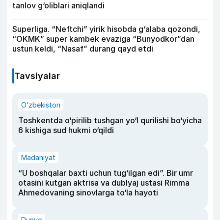
tanlov g‘oliblari aniqlandi
Superliga. “Neftchi” yirik hisobda g‘alaba qozondi,
“OKMK” super kambek evaziga “Bunyodkor”dan
ustun keldi, “Nasaf” durang qayd etdi
Tavsiyalar
O‘zbekiston
Toshkentda o‘pirilib tushgan yo‘l qurilishi bo‘yicha
6 kishiga sud hukmi o‘qildi
Madaniyat
“U boshqalar baxti uchun tug‘ilgan edi”. Bir umr
otasini kutgan aktrisa va dublyaj ustasi Rimma
Ahmedovaning sinovlarga to‘la hayoti
Dunyo