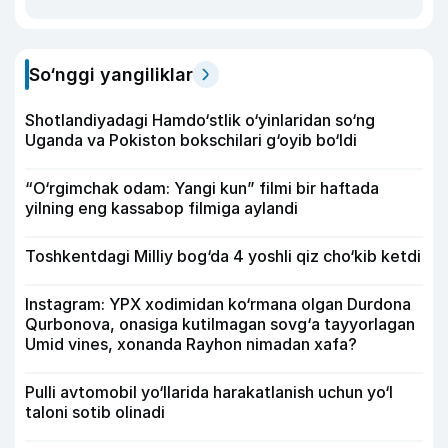
So‘nggi yangiliklar
Shotlandiyadagi Hamdo‘stlik o‘yinlaridan so‘ng
Uganda va Pokiston bokschilari g‘oyib bo‘ldi
“O‘rgimchak odam: Yangi kun” filmi bir haftada
yilning eng kassabop filmiga aylandi
Toshkentdagi Milliy bog‘da 4 yoshli qiz cho‘kib ketdi
Instagram: YPX xodimidan ko‘rmana olgan Durdona
Qurbonova, onasiga kutilmagan sovg‘a tayyorlagan
Umid vines, xonanda Rayhon nimadan xafa?
Pulli avtomobil yo‘llarida harakatlanish uchun yo‘l
taloni sotib olinadi