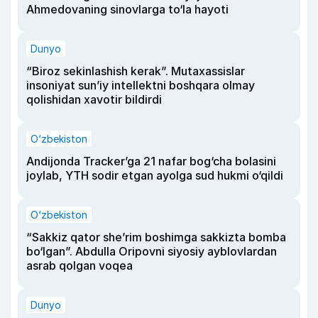
Ahmedovaning sinovlarga to‘la hayoti
Dunyo
“Biroz sekinlashish kerak”. Mutaxassislar
insoniyat sun’iy intellektni boshqara olmay
qolishidan xavotir bildirdi
O‘zbekiston
Andijonda Tracker’ga 21 nafar bog‘cha bolasini
joylab, YTH sodir etgan ayolga sud hukmi o‘qildi
O‘zbekiston
“Sakkiz qator she’rim boshimga sakkizta bomba
bo‘lgan”. Abdulla Oripovni siyosiy ayblovlardan
asrab qolgan voqea
Dunyo