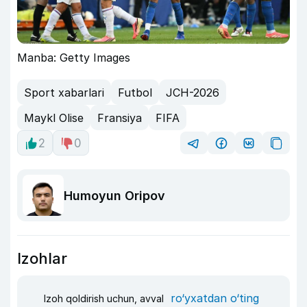
Manba: Getty Images
Sport xabarlari
Futbol
JCH-2026
Maykl Olise
Fransiya
FIFA
2
0
Humoyun Oripov
Izohlar
ro‘yxatdan o‘ting
Izoh qoldirish uchun, avval