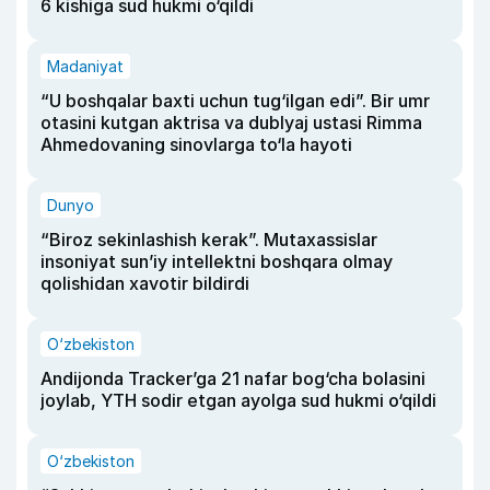
6 kishiga sud hukmi o‘qildi
Madaniyat
“U boshqalar baxti uchun tug‘ilgan edi”. Bir umr
otasini kutgan aktrisa va dublyaj ustasi Rimma
Ahmedovaning sinovlarga to‘la hayoti
Dunyo
“Biroz sekinlashish kerak”. Mutaxassislar
insoniyat sun’iy intellektni boshqara olmay
qolishidan xavotir bildirdi
O‘zbekiston
Andijonda Tracker’ga 21 nafar bog‘cha bolasini
joylab, YTH sodir etgan ayolga sud hukmi o‘qildi
O‘zbekiston