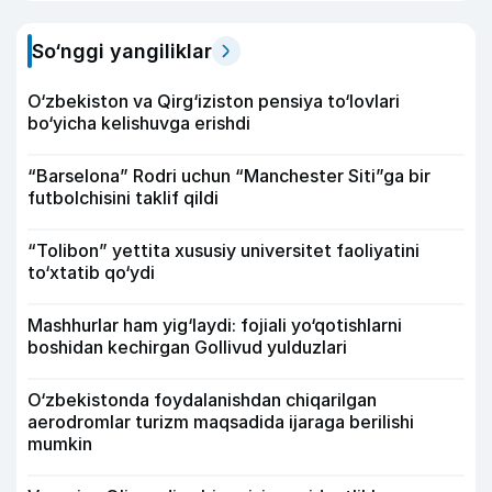
So‘nggi yangiliklar
O‘zbekiston va Qirg‘iziston pensiya to‘lovlari
bo‘yicha kelishuvga erishdi
“Barselona” Rodri uchun “Manchester Siti”ga bir
futbolchisini taklif qildi
“Tolibon” yettita xususiy universitet faoliyatini
to‘xtatib qo‘ydi
Mashhurlar ham yig‘laydi: fojiali yo‘qotishlarni
boshidan kechirgan Gollivud yulduzlari
O‘zbekistonda foydalanishdan chiqarilgan
aerodromlar turizm maqsadida ijaraga berilishi
mumkin