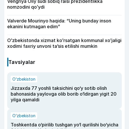
Vengriya Oliy sudi sobiq raisi prezidentlikka
nomzodini qoʻydi
Valverde Mourinyo haqida: “Uning bunday inson
ekanini kutmagan edim”
Oʻzbekistonda xizmat koʻrsatgan kommunal xoʻjaligi
xodimi faxriy unvoni taʼsis etilishi mumkin
Tavsiyalar
O‘zbekiston
Jizzaxda 77 yoshli taksichini qo‘y sotib olish
bahonasida yaylovga olib borib o‘ldirgan yigit 20
yilga qamaldi
O‘zbekiston
Toshkentda o‘pirilib tushgan yo‘l qurilishi bo‘yicha