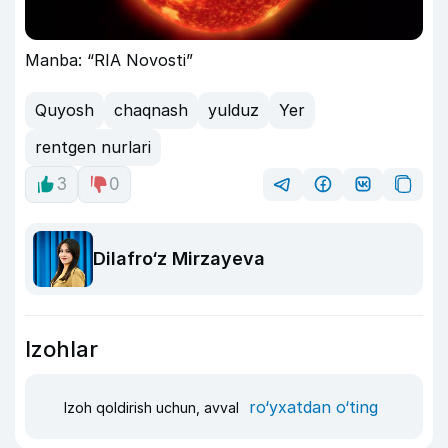
Manba: “RIA Novosti”
Quyosh
chaqnash
yulduz
Yer
rentgen nurlari
3
0
Dilafro‘z Mirzayeva
Izohlar
ro‘yxatdan o‘ting
Izoh qoldirish uchun, avval