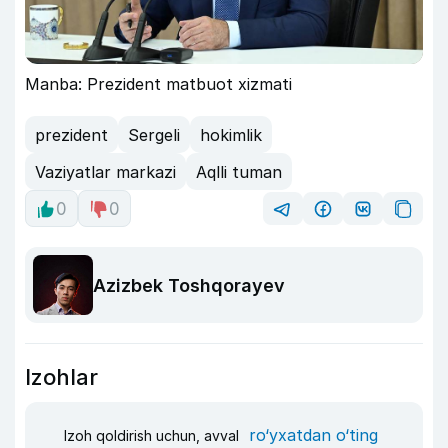
Manba: Prezident matbuot xizmati
prezident
Sergeli
hokimlik
Vaziyatlar markazi
Aqlli tuman
0
0
Azizbek Toshqorayev
Izohlar
ro‘yxatdan o‘ting
Izoh qoldirish uchun, avval