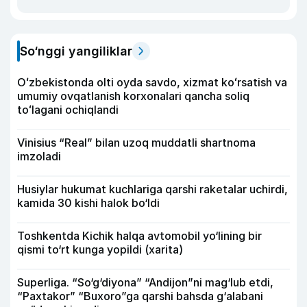
So‘nggi yangiliklar
Oʻzbekistonda olti oyda savdo, xizmat koʻrsatish va
umumiy ovqatlanish korxonalari qancha soliq
toʻlagani ochiqlandi
Vinisius “Real” bilan uzoq muddatli shartnoma
imzoladi
Husiylar hukumat kuchlariga qarshi raketalar uchirdi,
kamida 30 kishi halok bo‘ldi
Toshkentda Kichik halqa avtomobil yo‘lining bir
qismi to‘rt kunga yopildi (xarita)
Superliga. “So‘g‘diyona” “Andijon”ni mag‘lub etdi,
“Paxtakor” “Buxoro”ga qarshi bahsda g‘alabani