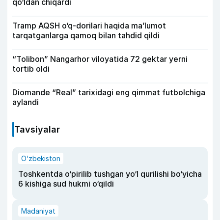
qo‘ldan chiqardi
Tramp AQSH o‘q-dorilari haqida ma’lumot
tarqatganlarga qamoq bilan tahdid qildi
“Tolibon” Nangarhor viloyatida 72 gektar yerni
tortib oldi
Diomande “Real” tarixidagi eng qimmat futbolchiga
aylandi
Tavsiyalar
O‘zbekiston
Toshkentda o‘pirilib tushgan yo‘l qurilishi bo‘yicha
6 kishiga sud hukmi o‘qildi
Madaniyat