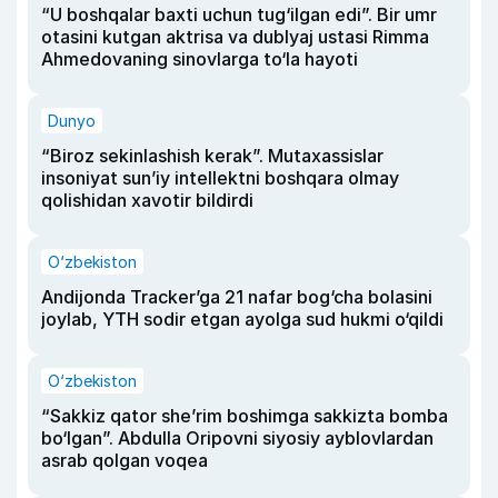
“U boshqalar baxti uchun tug‘ilgan edi”. Bir umr
otasini kutgan aktrisa va dublyaj ustasi Rimma
Ahmedovaning sinovlarga to‘la hayoti
Dunyo
“Biroz sekinlashish kerak”. Mutaxassislar
insoniyat sun’iy intellektni boshqara olmay
qolishidan xavotir bildirdi
O‘zbekiston
Andijonda Tracker’ga 21 nafar bog‘cha bolasini
joylab, YTH sodir etgan ayolga sud hukmi o‘qildi
O‘zbekiston
“Sakkiz qator she’rim boshimga sakkizta bomba
bo‘lgan”. Abdulla Oripovni siyosiy ayblovlardan
asrab qolgan voqea