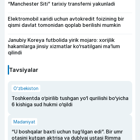
“Manchester Siti” tarixiy transferni yakunladi
Elektromobil xaridi uchun avtokredit foizining bir
qismi davlat tomonidan qoplab berilishi mumkin
Janubiy Koreya futbolida yirik mojaro: xorijlik
hakamlarga jinsiy xizmatlar ko‘rsatilgani ma’lum
qilindi
Tavsiyalar
O‘zbekiston
Toshkentda o‘pirilib tushgan yo‘l qurilishi bo‘yicha
6 kishiga sud hukmi o‘qildi
Madaniyat
“U boshqalar baxti uchun tug‘ilgan edi”. Bir umr
otasini kutgan aktrisa va dublyaj ustasi Rimma