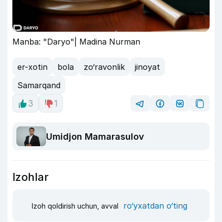
Manba: "Daryo"| Madina Nurman
er-xotin
bola
zo‘ravonlik
jinoyat
Samarqand
3
1
Umidjon Mamarasulov
Izohlar
ro‘yxatdan o‘ting
Izoh qoldirish uchun, avval