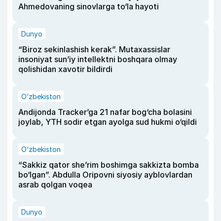
Ahmedovaning sinovlarga to‘la hayoti
Dunyo
“Biroz sekinlashish kerak”. Mutaxassislar
insoniyat sun’iy intellektni boshqara olmay
qolishidan xavotir bildirdi
O‘zbekiston
Andijonda Tracker’ga 21 nafar bog‘cha bolasini
joylab, YTH sodir etgan ayolga sud hukmi o‘qildi
O‘zbekiston
“Sakkiz qator she’rim boshimga sakkizta bomba
bo‘lgan”. Abdulla Oripovni siyosiy ayblovlardan
asrab qolgan voqea
Dunyo