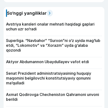
So‘nggi yangiliklar
Avstriya kansleri onalar mehnati haqidagi gaplari
uchun uzr so‘radi
Superliga. “Navbahor” “Surxon”ni o‘z uyida mag‘lub
etdi, “Lokomotiv” va “Xorazm” uyda g‘alaba
qozondi
Aktyor Abdu­mannon Ubaydullayev vafot etdi
Senat Prezident administratsiyasining huquqiy
maqomini belgilovchi konstitutsiyaviy qonunni
ma’qulladi
Axmat Qodirovga Checheniston Qahramoni unvoni
berildi