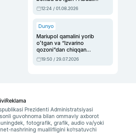
Oripovni siyosiy
12:24 / 01.08.2026
ayblovlardan asrab
qolgan voqea
Dunyo
Mariupol qamalini yorib
oʻtgan va “Izvarino
qozoni”dan chiqqan
qahramon — Ukraina
19:50 / 29.07.2026
armiyasi bosh
qoʻmondoni Drapatiy
haqida
ivi
Reklama
publikasi Prezidenti Administratsiyasi
-sonli guvohnoma bilan ommaviy axborot
shuningdek, fotografik, grafik, audio va/yoki
et-nashrining muallifligini ko‘rsatuvchi