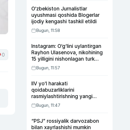
O‘zbekiston Jurnalistlar
uyushmasi qoshida Blogerlar
ijodiy kengashi tashkil etildi
Bugun, 11:58
Instagram: O‘g‘lini uylantirgan
Rayhon Ulasenova, nikohining
0
15 yilligini nishonlagan turk
aktyorlari va Kamelot qasriga
Bugun, 11:57
sayohat qilgan Zebo Rahimova
IIV yo‘l harakati
qoidabuzarliklarini
rasmiylashtirishning yangi
tartibini taklif qildi
Bugun, 11:47
“PSJ” rossiyalik darvozabon
bilan xayrlashishi mumkin