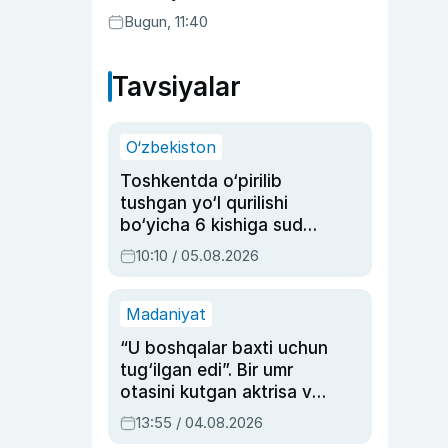
Bugun, 11:40
Tavsiyalar
O‘zbekiston
Toshkentda o‘pirilib
tushgan yo‘l qurilishi
bo‘yicha 6 kishiga sud
hukmi o‘qildi
10:10 / 05.08.2026
Madaniyat
“U boshqalar baxti uchun
tug‘ilgan edi”. Bir umr
otasini kutgan aktrisa va
dublyaj ustasi Rimma
13:55 / 04.08.2026
Ahmedovaning