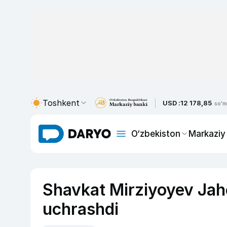
Toshkent
USD :
12 178,85
so'm
O‘zbekiston
Markaziy
Shavkat Mirziyoyev Jaho
uchrashdi