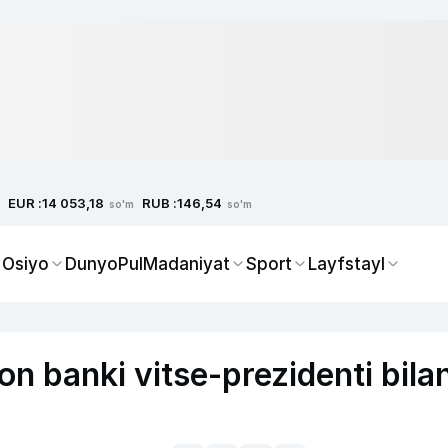
EUR :
RUB :
14 053,18
146,54
so'm
so'm
 Osiyo
Dunyo
Pul
Madaniyat
Sport
Layfstayl
n banki vitse-prezidenti bila