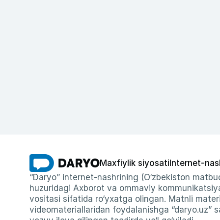
Maxfiylik siyosati
Internet-nas
“Daryo” internet-nashrining (O‘zbekiston matbuo
huzuridagi Axborot va ommaviy kommunikatsiyal
vositasi sifatida ro‘yxatga olingan. Matnli materi
videomateriallaridan foydalanishga “daryo.uz” sa