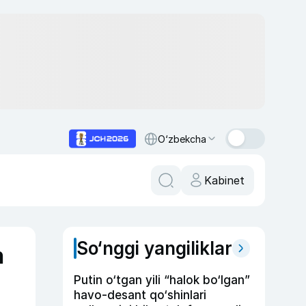
O‘zbekcha
Kabinet
So‘nggi yangiliklar
n
Putin o‘tgan yili “halok bo‘lgan”
havo-desant qo‘shinlari