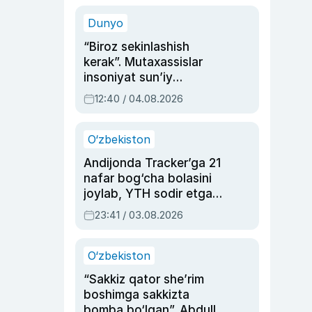
sinovlarga to‘la hayoti
Dunyo
“Biroz sekinlashish
kerak”. Mutaxassislar
insoniyat sun’iy
intellektni boshqara
12:40 / 04.08.2026
olmay qolishidan xavotir
bildirdi
O‘zbekiston
Andijonda Tracker’ga 21
nafar bog‘cha bolasini
joylab, YTH sodir etgan
ayolga sud hukmi o‘qildi
23:41 / 03.08.2026
O‘zbekiston
“Sakkiz qator she’rim
boshimga sakkizta
bomba bo‘lgan”. Abdulla