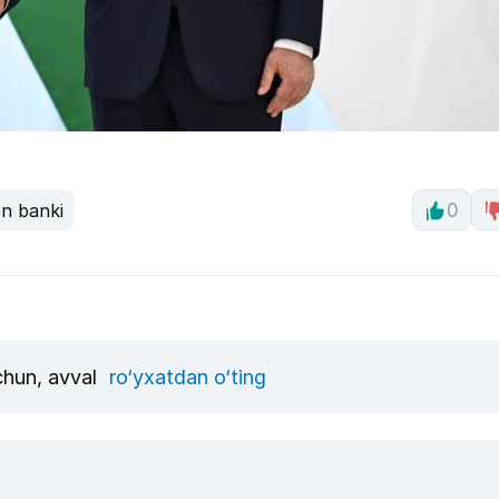
n banki
0
uchun, avval
ro‘yxatdan o‘ting