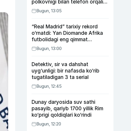
polkovnigi bilan telefon orqali
suhbatlashdi
Bugun, 13:05
“Real Madrid” tarixiy rekord
o‘rnatdi: Yan Diomande Afrika
futbolidagi eng qimmat
transferga aylandi
Bugun, 13:00
Detektiv, sir va dahshat
uyg‘unligi: bir nafasda ko‘rib
tugatiladigan 3 ta serial
Bugun, 12:45
Dunay daryosida suv sathi
pasayib, qariyb 1700 yillik Rim
ko‘prigi qoldiqlari ko‘rindi
Bugun, 12:20