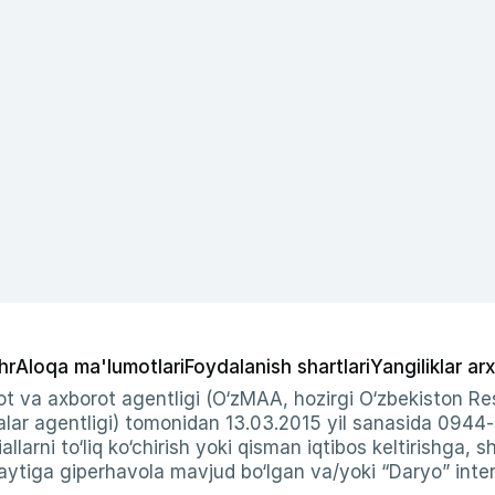
hr
Aloqa ma'lumotlari
Foydalanish shartlari
Yangiliklar arx
t va axborot agentligi (O‘zMAA, hozirgi O‘zbekiston Res
ar agentligi) tomonidan 13.03.2015 yil sanasida 0944
allarni to‘liq ko‘chirish yoki qisman iqtibos keltirishga, 
ytiga giperhavola mavjud bo‘lgan va/yoki “Daryo” intern