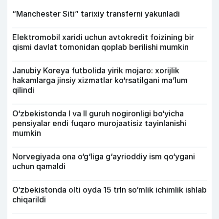
“Manchester Siti” tarixiy transferni yakunladi
Elektromobil xaridi uchun avtokredit foizining bir
qismi davlat tomonidan qoplab berilishi mumkin
Janubiy Koreya futbolida yirik mojaro: xorijlik
hakamlarga jinsiy xizmatlar ko‘rsatilgani ma’lum
qilindi
O‘zbekistonda I va II guruh nogironligi bo‘yicha
pensiyalar endi fuqaro murojaatisiz tayinlanishi
mumkin
Norvegiyada ona o‘g‘liga g‘ayrioddiy ism qo‘ygani
uchun qamaldi
O‘zbekistonda olti oyda 15 trln so‘mlik ichimlik ishlab
chiqarildi