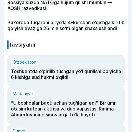
Rossiya kuzda NATOga hujum qilishi mumkin —
AQSH razvedkasi
Buxoroda fuqaroni biryo‘la 4-kursdan o’qishga kiritib
qo’yish evaziga 26 mln so’m olgan shaxs ushlandi
Tavsiyalar
O‘zbekiston
Toshkentda o‘pirilib tushgan yo‘l qurilishi bo‘yicha
6 kishiga sud hukmi o‘qildi
Madaniyat
“U boshqalar baxti uchun tug‘ilgan edi”. Bir umr
otasini kutgan aktrisa va dublyaj ustasi Rimma
Ahmedovaning sinovlarga to‘la hayoti
Dunyo