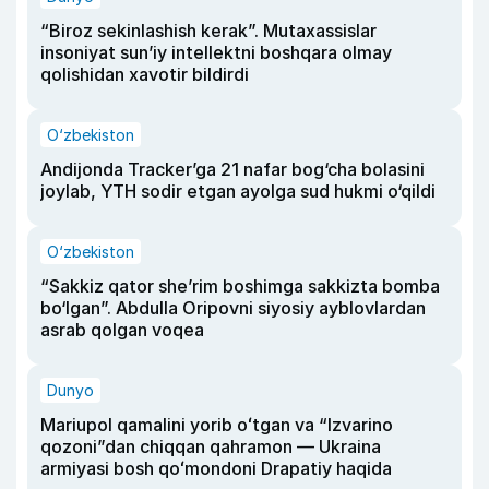
“Biroz sekinlashish kerak”. Mutaxassislar
insoniyat sun’iy intellektni boshqara olmay
qolishidan xavotir bildirdi
O‘zbekiston
Andijonda Tracker’ga 21 nafar bog‘cha bolasini
joylab, YTH sodir etgan ayolga sud hukmi o‘qildi
O‘zbekiston
“Sakkiz qator she’rim boshimga sakkizta bomba
bo‘lgan”. Abdulla Oripovni siyosiy ayblovlardan
asrab qolgan voqea
Dunyo
Mariupol qamalini yorib oʻtgan va “Izvarino
qozoni”dan chiqqan qahramon — Ukraina
armiyasi bosh qoʻmondoni Drapatiy haqida