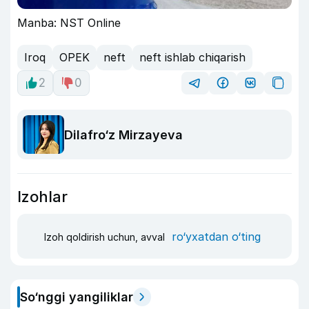
Manba: NST Online
Iroq
OPEK
neft
neft ishlab chiqarish
2
0
Dilafro‘z Mirzayeva
Izohlar
ro‘yxatdan o‘ting
Izoh qoldirish uchun, avval
So‘nggi yangiliklar