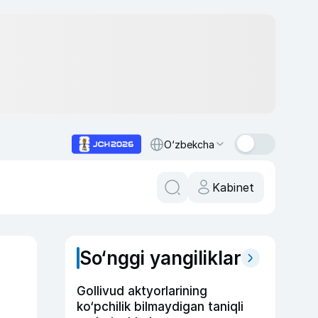
O‘zbekcha
Kabinet
So‘nggi yangiliklar
Gollivud aktyorlarining
ko‘pchilik bilmaydigan taniqli