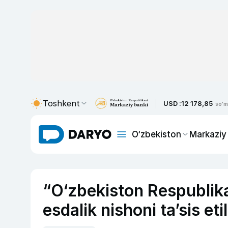
Toshkent
USD :
12 178,85
so'm
O‘zbekiston
Markaziy
“O‘zbekiston Respublikas
esdalik nishoni ta’sis etil