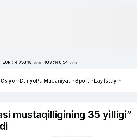
EUR :
RUB :
14 053,18
146,54
so'm
so'm
 Osiyo
Dunyo
Pul
Madaniyat
Sport
Layfstayl
i mustaqilligining 35 yilligi”
di