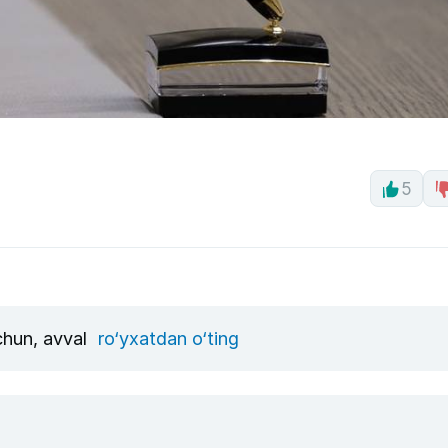
5
uchun, avval
ro‘yxatdan o‘ting