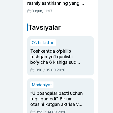
rasmiylashtirishning yangi
tartibini taklif qildi
Bugun, 11:47
Tavsiyalar
O‘zbekiston
Toshkentda o‘pirilib
tushgan yo‘l qurilishi
bo‘yicha 6 kishiga sud
hukmi o‘qildi
10:10 / 05.08.2026
Madaniyat
“U boshqalar baxti uchun
tug‘ilgan edi”. Bir umr
otasini kutgan aktrisa va
dublyaj ustasi Rimma
13:55 / 04.08.2026