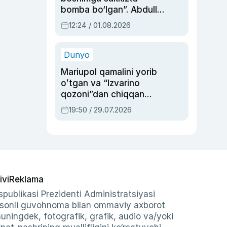
bomba bo‘lgan”. Abdulla
Oripovni siyosiy
12:24 / 01.08.2026
ayblovlardan asrab
qolgan voqea
Dunyo
Mariupol qamalini yorib
oʻtgan va “Izvarino
qozoni”dan chiqqan
qahramon — Ukraina
19:50 / 29.07.2026
armiyasi bosh
qoʻmondoni Drapatiy
haqida
ivi
Reklama
publikasi Prezidenti Administratsiyasi
-sonli guvohnoma bilan ommaviy axborot
shuningdek, fotografik, grafik, audio va/yoki