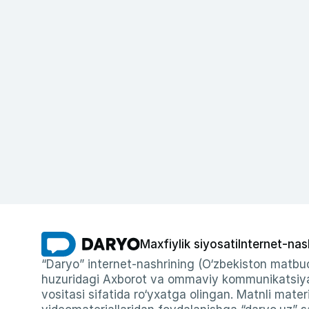
Maxfiylik siyosati
Internet-nas
“Daryo” internet-nashrining (O‘zbekiston matbuo
huzuridagi Axborot va ommaviy kommunikatsiyal
vositasi sifatida ro‘yxatga olingan. Matnli materi