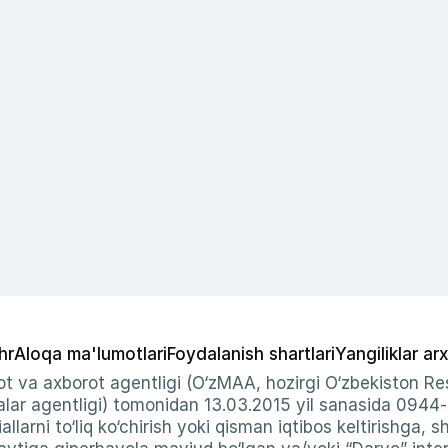
hr
Aloqa ma'lumotlari
Foydalanish shartlari
Yangiliklar arx
t va axborot agentligi (O‘zMAA, hozirgi O‘zbekiston Res
ar agentligi) tomonidan 13.03.2015 yil sanasida 0944
allarni to‘liq ko‘chirish yoki qisman iqtibos keltirishga, 