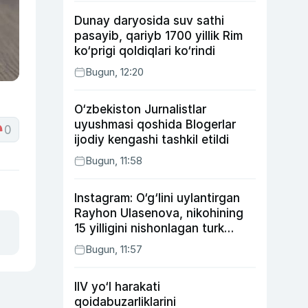
Dunay daryosida suv sathi
pasayib, qariyb 1700 yillik Rim
ko‘prigi qoldiqlari ko‘rindi
Bugun, 12:20
O‘zbekiston Jurnalistlar
uyushmasi qoshida Blogerlar
0
ijodiy kengashi tashkil etildi
Bugun, 11:58
Instagram: O‘g‘lini uylantirgan
Rayhon Ulasenova, nikohining
15 yilligini nishonlagan turk
aktyorlari va Kamelot qasriga
Bugun, 11:57
sayohat qilgan Zebo Rahimova
IIV yo‘l harakati
qoidabuzarliklarini