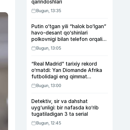
qarindoshlari
Bugun, 13:35
Putin o‘tgan yili “halok bo‘lgan”
havo-desant qo‘shinlari
polkovnigi bilan telefon orqali
suhbatlashdi
Bugun, 13:05
“Real Madrid” tarixiy rekord
o‘rnatdi: Yan Diomande Afrika
futbolidagi eng qimmat
transferga aylandi
Bugun, 13:00
Detektiv, sir va dahshat
uyg‘unligi: bir nafasda ko‘rib
tugatiladigan 3 ta serial
Bugun, 12:45