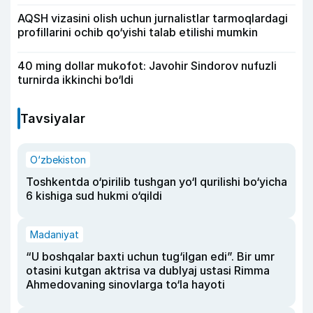
AQSH vizasini olish uchun jurnalistlar tarmoqlardagi
profillarini ochib qo‘yishi talab etilishi mumkin
40 ming dollar mukofot: Javohir Sindorov nufuzli
turnirda ikkinchi bo‘ldi
Tavsiyalar
O‘zbekiston
Toshkentda o‘pirilib tushgan yo‘l qurilishi bo‘yicha
6 kishiga sud hukmi o‘qildi
Madaniyat
“U boshqalar baxti uchun tug‘ilgan edi”. Bir umr
otasini kutgan aktrisa va dublyaj ustasi Rimma
Ahmedovaning sinovlarga to‘la hayoti