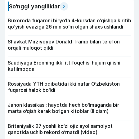
So‘nggi yangiliklar
Buxoroda fuqaroni biryo‘la 4-kursdan o’qishga kiritib
qo’yish evaziga 26 mln so’m olgan shaxs ushlandi
Shavkat Mirziyoyev Donald Tramp bilan telefon
orqali muloqot qildi
Saudiyaga Eronning ikki ittifoqchisi hujum qilishi
kutilmoqda
Rossiyada YTH oqibatida ikki nafar O‘zbekiston
fuqarosi halok bo‘ldi
Jahon klassikasi: hayotda hech bo‘lmaganda bir
marta o‘qish kerak bo‘lgan kitoblar (II qism)
Britaniyalik 97 yoshli ko‘zi ojiz ayol samolyot
qanotida uchib rekord o‘rnatdi (video)