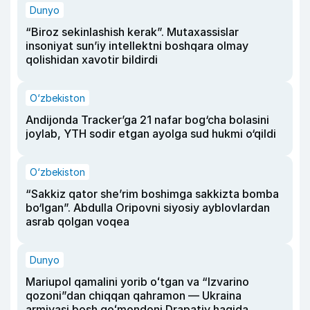
Dunyo
“Biroz sekinlashish kerak”. Mutaxassislar
insoniyat sun’iy intellektni boshqara olmay
qolishidan xavotir bildirdi
O‘zbekiston
Andijonda Tracker’ga 21 nafar bog‘cha bolasini
joylab, YTH sodir etgan ayolga sud hukmi o‘qildi
O‘zbekiston
“Sakkiz qator she’rim boshimga sakkizta bomba
bo‘lgan”. Abdulla Oripovni siyosiy ayblovlardan
asrab qolgan voqea
Dunyo
Mariupol qamalini yorib oʻtgan va “Izvarino
qozoni”dan chiqqan qahramon — Ukraina
armiyasi bosh qoʻmondoni Drapatiy haqida