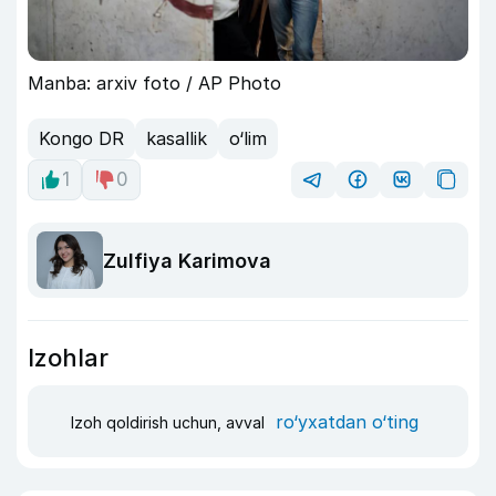
Manba: arxiv foto / AP Photo
Kongo DR
kasallik
o‘lim
1
0
Zulfiya Karimova
Izohlar
ro‘yxatdan o‘ting
Izoh qoldirish uchun, avval