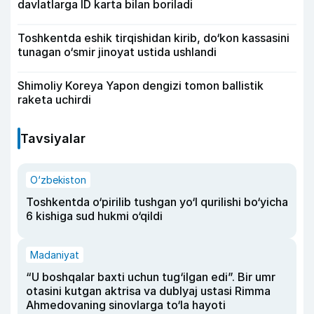
davlatlarga ID karta bilan boriladi
Toshkentda eshik tirqishidan kirib, do‘kon kassasini
tunagan o‘smir jinoyat ustida ushlandi
Shimoliy Koreya Yapon dengizi tomon ballistik
raketa uchirdi
Tavsiyalar
O‘zbekiston
Toshkentda o‘pirilib tushgan yo‘l qurilishi bo‘yicha
6 kishiga sud hukmi o‘qildi
Madaniyat
“U boshqalar baxti uchun tug‘ilgan edi”. Bir umr
otasini kutgan aktrisa va dublyaj ustasi Rimma
Ahmedovaning sinovlarga to‘la hayoti