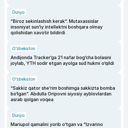
Dunyo
“Biroz sekinlashish kerak”. Mutaxassislar
insoniyat sun’iy intellektni boshqara olmay
qolishidan xavotir bildirdi
O‘zbekiston
Andijonda Tracker’ga 21 nafar bog‘cha bolasini
joylab, YTH sodir etgan ayolga sud hukmi o‘qildi
O‘zbekiston
“Sakkiz qator she’rim boshimga sakkizta bomba
bo‘lgan”. Abdulla Oripovni siyosiy ayblovlardan
asrab qolgan voqea
Dunyo
Mariupol qamalini yorib oʻtgan va “Izvarino