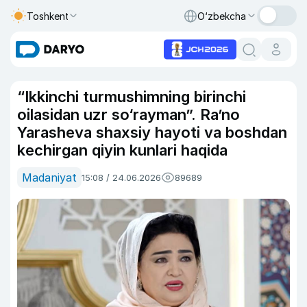
Toshkent
O‘zbekcha
“Ikkinchi turmushimning birinchi
oilasidan uzr so‘rayman”. Ra’no
Yarasheva shaxsiy hayoti va boshdan
kechirgan qiyin kunlari haqida
Madaniyat
15:08 / 24.06.2026
89689