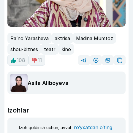
Ra’no Yarasheva
aktrisa
Madina Mumtoz
shou-biznes
teatr
kino
108
11
Asila Aliboyeva
Izohlar
ro‘yxatdan o‘ting
Izoh qoldirish uchun, avval