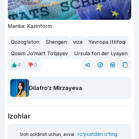
Manba: Kazinform
Qozog‘iston
Shengen
viza
Yevropa Ittifoqi
Qosim Jo‘mart To‘qayev
Ursula fon der Lyayen
4
0
Dilafro‘z Mirzayeva
Izohlar
ro‘yxatdan o‘ting
Izoh qoldirish uchun, avval