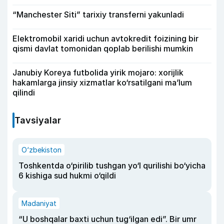
“Manchester Siti” tarixiy transferni yakunladi
Elektromobil xaridi uchun avtokredit foizining bir
qismi davlat tomonidan qoplab berilishi mumkin
Janubiy Koreya futbolida yirik mojaro: xorijlik
hakamlarga jinsiy xizmatlar ko‘rsatilgani ma’lum
qilindi
Tavsiyalar
O‘zbekiston
Toshkentda o‘pirilib tushgan yo‘l qurilishi bo‘yicha
6 kishiga sud hukmi o‘qildi
Madaniyat
“U boshqalar baxti uchun tug‘ilgan edi”. Bir umr