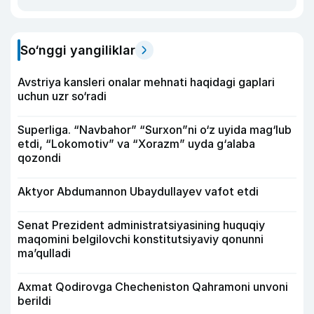
So‘nggi yangiliklar
Avstriya kansleri onalar mehnati haqidagi gaplari
uchun uzr so‘radi
Superliga. “Navbahor” “Surxon”ni o‘z uyida mag‘lub
etdi, “Lokomotiv” va “Xorazm” uyda g‘alaba
qozondi
Aktyor Abdu­mannon Ubaydullayev vafot etdi
Senat Prezident administratsiyasining huquqiy
maqomini belgilovchi konstitutsiyaviy qonunni
ma’qulladi
Axmat Qodirovga Checheniston Qahramoni unvoni
berildi