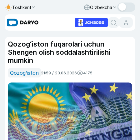
Toshkent
O‘zbekcha
Qozogʻiston fuqarolari uchun
Shengen olish soddalashtirilishi
mumkin
Qozog‘iston
21:59 / 23.06.2026
4175