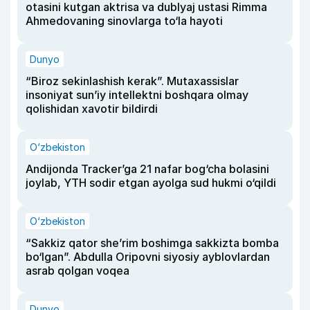
otasini kutgan aktrisa va dublyaj ustasi Rimma
Ahmedovaning sinovlarga to‘la hayoti
Dunyo
“Biroz sekinlashish kerak”. Mutaxassislar
insoniyat sun’iy intellektni boshqara olmay
qolishidan xavotir bildirdi
O‘zbekiston
Andijonda Tracker’ga 21 nafar bog‘cha bolasini
joylab, YTH sodir etgan ayolga sud hukmi o‘qildi
O‘zbekiston
“Sakkiz qator she’rim boshimga sakkizta bomba
bo‘lgan”. Abdulla Oripovni siyosiy ayblovlardan
asrab qolgan voqea
Dunyo