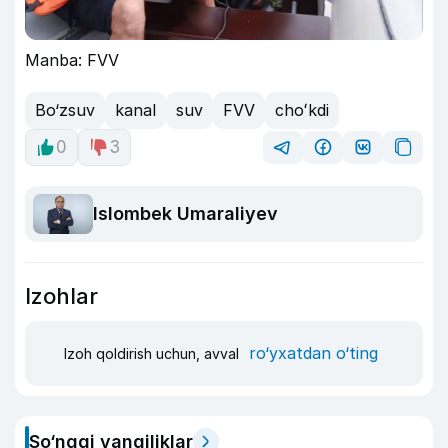
Manba: FVV
Bo‘zsuv
kanal
suv
FVV
choʻkdi
0
3
Islombek Umaraliyev
Izohlar
ro‘yxatdan o‘ting
Izoh qoldirish uchun, avval
So‘nggi yangiliklar