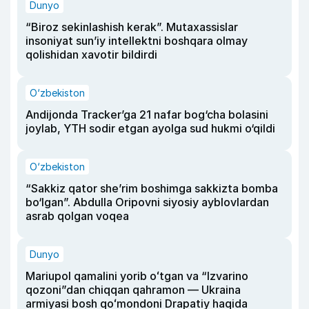
Dunyo
“Biroz sekinlashish kerak”. Mutaxassislar
insoniyat sun’iy intellektni boshqara olmay
qolishidan xavotir bildirdi
O‘zbekiston
Andijonda Tracker’ga 21 nafar bog‘cha bolasini
joylab, YTH sodir etgan ayolga sud hukmi o‘qildi
O‘zbekiston
“Sakkiz qator she’rim boshimga sakkizta bomba
bo‘lgan”. Abdulla Oripovni siyosiy ayblovlardan
asrab qolgan voqea
Dunyo
Mariupol qamalini yorib oʻtgan va “Izvarino
qozoni”dan chiqqan qahramon — Ukraina
armiyasi bosh qoʻmondoni Drapatiy haqida