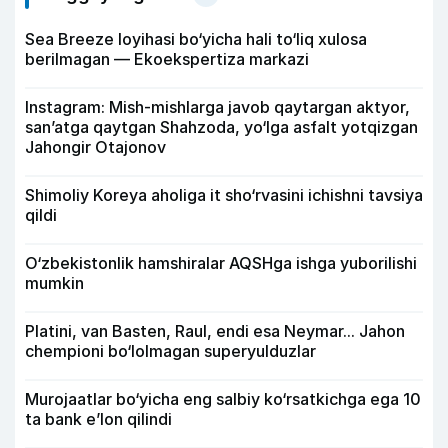
Sea Breeze loyihasi bo‘yicha hali to‘liq xulosa
berilmagan — Ekoekspertiza markazi
Instagram: Mish-mishlarga javob qaytargan aktyor,
san’atga qaytgan Shahzoda, yo‘lga asfalt yotqizgan
Jahongir Otajonov
Shimoliy Koreya aholiga it sho‘rvasini ichishni tavsiya
qildi
O‘zbekistonlik hamshiralar AQSHga ishga yuborilishi
mumkin
Platini, van Basten, Raul, endi esa Neymar... Jahon
chempioni bo‘lolmagan superyulduzlar
Murojaatlar bo‘yicha eng salbiy ko‘rsatkichga ega 10
ta bank e’lon qilindi