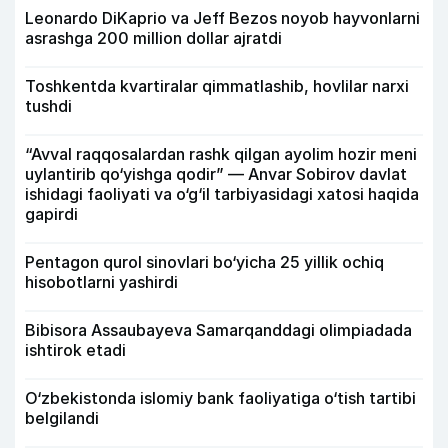
Leonardo DiKaprio va Jeff Bezos noyob hayvonlarni
asrashga 200 million dollar ajratdi
Toshkentda kvartiralar qimmatlashib, hovlilar narxi
tushdi
“Avval raqqosalardan rashk qilgan ayolim hozir meni
uylantirib qo‘yishga qodir” — Anvar Sobirov davlat
ishidagi faoliyati va o‘g‘il tarbiyasidagi xatosi haqida
gapirdi
Pentagon qurol sinovlari bo‘yicha 25 yillik ochiq
hisobotlarni yashirdi
Bibisora Assaubayeva Samarqanddagi olimpiadada
ishtirok etadi
O‘zbekistonda islomiy bank faoliyatiga o‘tish tartibi
belgilandi