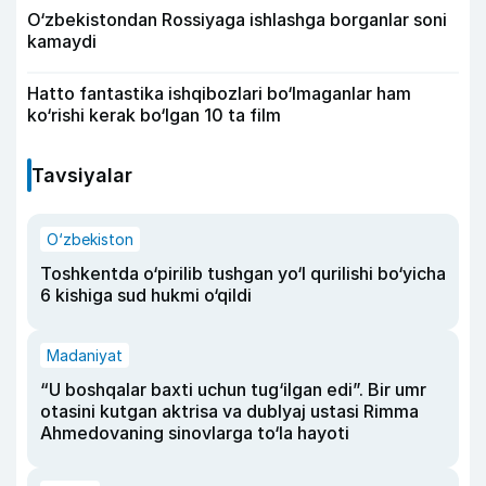
O‘zbekistondan Rossiyaga ishlashga borganlar soni
kamaydi
Hatto fantastika ishqibozlari bo‘lmaganlar ham
ko‘rishi kerak bo‘lgan 10 ta film
Tavsiyalar
O‘zbekiston
Toshkentda o‘pirilib tushgan yo‘l qurilishi bo‘yicha
6 kishiga sud hukmi o‘qildi
Madaniyat
“U boshqalar baxti uchun tug‘ilgan edi”. Bir umr
otasini kutgan aktrisa va dublyaj ustasi Rimma
Ahmedovaning sinovlarga to‘la hayoti