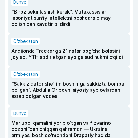
Dunyo
“Biroz sekinlashish kerak”. Mutaxassislar
insoniyat sun’iy intellektni boshqara olmay
qolishidan xavotir bildirdi
O‘zbekiston
Andijonda Tracker’ga 21 nafar bog‘cha bolasini
joylab, YTH sodir etgan ayolga sud hukmi o‘qildi
O‘zbekiston
“Sakkiz qator she’rim boshimga sakkizta bomba
bo‘lgan”. Abdulla Oripovni siyosiy ayblovlardan
asrab qolgan voqea
Dunyo
Mariupol qamalini yorib oʻtgan va “Izvarino
qozoni”dan chiqqan qahramon — Ukraina
armiyasi bosh qoʻmondoni Drapatiy haqida