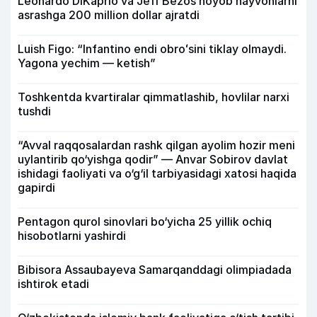
Leonardo DiKaprio va Jeff Bezos noyob hayvonlarni
asrashga 200 million dollar ajratdi
Luish Figo: “Infantino endi obroʻsini tiklay olmaydi.
Yagona yechim — ketish”
Toshkentda kvartiralar qimmatlashib, hovlilar narxi
tushdi
“Avval raqqosalardan rashk qilgan ayolim hozir meni
uylantirib qo‘yishga qodir” — Anvar Sobirov davlat
ishidagi faoliyati va o‘g‘il tarbiyasidagi xatosi haqida
gapirdi
Pentagon qurol sinovlari bo‘yicha 25 yillik ochiq
hisobotlarni yashirdi
Bibisora Assaubayeva Samarqanddagi olimpiadada
ishtirok etadi