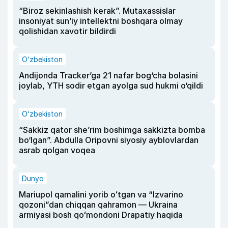
“Biroz sekinlashish kerak”. Mutaxassislar
insoniyat sun’iy intellektni boshqara olmay
qolishidan xavotir bildirdi
O‘zbekiston
Andijonda Tracker’ga 21 nafar bog‘cha bolasini
joylab, YTH sodir etgan ayolga sud hukmi o‘qildi
O‘zbekiston
“Sakkiz qator she’rim boshimga sakkizta bomba
bo‘lgan”. Abdulla Oripovni siyosiy ayblovlardan
asrab qolgan voqea
Dunyo
Mariupol qamalini yorib oʻtgan va “Izvarino
qozoni”dan chiqqan qahramon — Ukraina
armiyasi bosh qoʻmondoni Drapatiy haqida