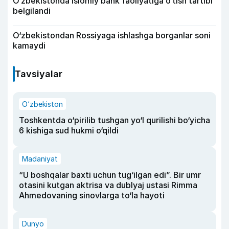
O‘zbekistonda islomiy bank faoliyatiga o‘tish tartibi
belgilandi
O‘zbekistondan Rossiyaga ishlashga borganlar soni
kamaydi
Tavsiyalar
O‘zbekiston
Toshkentda o‘pirilib tushgan yo‘l qurilishi bo‘yicha
6 kishiga sud hukmi o‘qildi
Madaniyat
“U boshqalar baxti uchun tug‘ilgan edi”. Bir umr
otasini kutgan aktrisa va dublyaj ustasi Rimma
Ahmedovaning sinovlarga to‘la hayoti
Dunyo