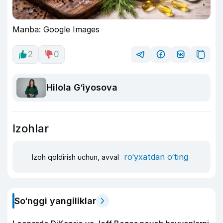
Manba: Google Images
2
0
Hilola G‘iyosova
Izohlar
ro‘yxatdan o‘ting
Izoh qoldirish uchun, avval
So‘nggi yangiliklar