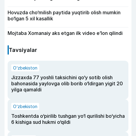
Hovuzda cho‘milish paytida yuqtirib olish mumkin
bo‘lgan 5 xil kasallik
Mojtaba Xomanaiy aks etgan ilk video e’lon qilindi
Tavsiyalar
O‘zbekiston
Jizzaxda 77 yoshli taksichini qo‘y sotib olish
bahonasida yaylovga olib borib o‘ldirgan yigit 20
yilga qamaldi
O‘zbekiston
Toshkentda o‘pirilib tushgan yo‘l qurilishi bo‘yicha
6 kishiga sud hukmi o‘qildi