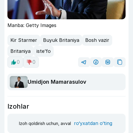
Manba: Getty Images
Kir Starmer
Buyuk Britaniya
Bosh vazir
Britaniya
iste’fo
0
0
Umidjon Mamarasulov
Izohlar
ro‘yxatdan o‘ting
Izoh qoldirish uchun, avval