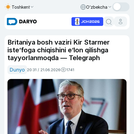
Toshkent
O‘zbekcha
Britaniya bosh vaziri Kir Starmer
iste’foga chiqishini e’lon qilishga
tayyorlanmoqda — Telegraph
Dunyo
20:31 / 21.06.2026
1741