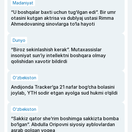
Madaniyat
“U boshqalar baxti uchun tug‘ilgan edi”. Bir umr
otasini kutgan aktrisa va dublyaj ustasi Rimma
Ahmedovaning sinovlarga to‘la hayoti
Dunyo
“Biroz sekinlashish kerak”. Mutaxassislar
insoniyat sun’iy intellektni boshqara olmay
qolishidan xavotir bildirdi
O‘zbekiston
Andijonda Tracker’ga 21 nafar bog‘cha bolasini
joylab, YTH sodir etgan ayolga sud hukmi o‘qildi
O‘zbekiston
“Sakkiz qator she’rim boshimga sakkizta bomba
bo‘lgan”. Abdulla Oripovni siyosiy ayblovlardan
asrab qolgan voqea