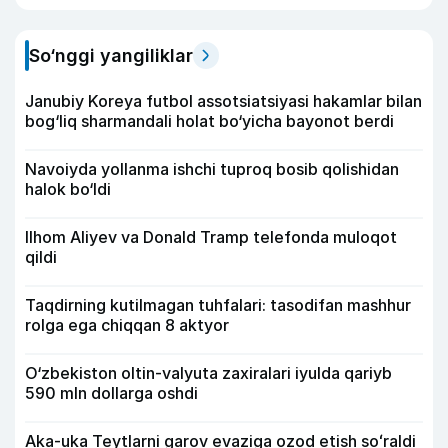
So‘nggi yangiliklar
Janubiy Koreya futbol assotsiatsiyasi hakamlar bilan
bog‘liq sharmandali holat bo‘yicha bayonot berdi
Navoiyda yollanma ishchi tuproq bosib qolishidan
halok bo‘ldi
Ilhom Aliyev va Donald Tramp telefonda muloqot
qildi
Taqdirning kutilmagan tuhfalari: tasodifan mashhur
rolga ega chiqqan 8 aktyor
O‘zbekiston oltin-valyuta zaxiralari iyulda qariyb
590 mln dollarga oshdi
Aka-uka Teytlarni garov evaziga ozod etish soʻraldi