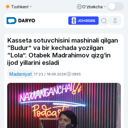
Toshkent
O‘zbekcha
Kasseta sotuvchisini mashinali qilgan
“Budur” va bir kechada yozilgan
“Lola”. Otabek Madrahimov qizg‘in
ijod yillarini esladi
Madaniyat
17:23 / 19.06.2026
3895