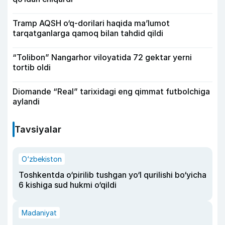
Tramp AQSH o‘q-dorilari haqida ma’lumot
tarqatganlarga qamoq bilan tahdid qildi
“Tolibon” Nangarhor viloyatida 72 gektar yerni
tortib oldi
Diomande “Real” tarixidagi eng qimmat futbolchiga
aylandi
Tavsiyalar
O‘zbekiston
Toshkentda o‘pirilib tushgan yo‘l qurilishi bo‘yicha
6 kishiga sud hukmi o‘qildi
Madaniyat