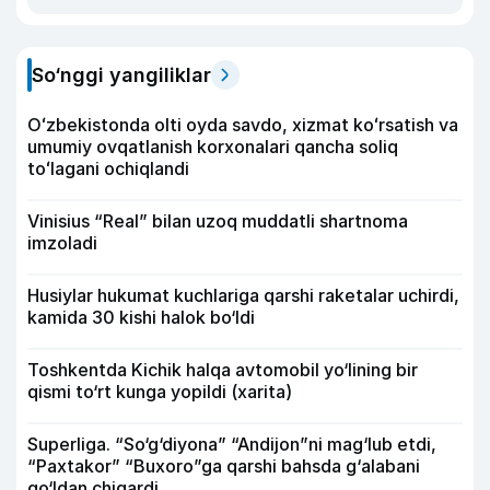
So‘nggi yangiliklar
Oʻzbekistonda olti oyda savdo, xizmat koʻrsatish va
umumiy ovqatlanish korxonalari qancha soliq
toʻlagani ochiqlandi
Vinisius “Real” bilan uzoq muddatli shartnoma
imzoladi
Husiylar hukumat kuchlariga qarshi raketalar uchirdi,
kamida 30 kishi halok bo‘ldi
Toshkentda Kichik halqa avtomobil yo‘lining bir
qismi to‘rt kunga yopildi (xarita)
Superliga. “So‘g‘diyona” “Andijon”ni mag‘lub etdi,
“Paxtakor” “Buxoro”ga qarshi bahsda g‘alabani
qo‘ldan chiqardi