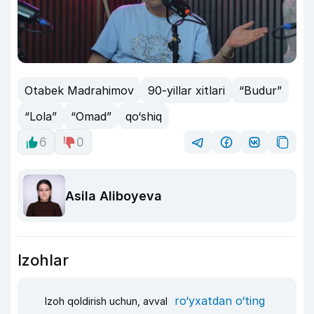
Otabek Madrahimov
90-yillar xitlari
“Budur”
“Lola”
“Omad”
qo‘shiq
6
0
Asila Aliboyeva
Izohlar
ro‘yxatdan o‘ting
Izoh qoldirish uchun, avval