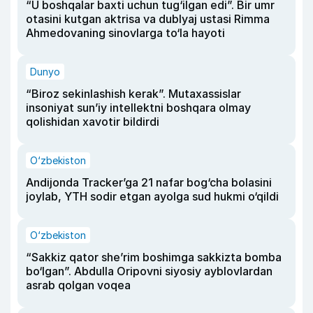
“U boshqalar baxti uchun tug‘ilgan edi”. Bir umr
otasini kutgan aktrisa va dublyaj ustasi Rimma
Ahmedovaning sinovlarga to‘la hayoti
Dunyo
“Biroz sekinlashish kerak”. Mutaxassislar
insoniyat sun’iy intellektni boshqara olmay
qolishidan xavotir bildirdi
O‘zbekiston
Andijonda Tracker’ga 21 nafar bog‘cha bolasini
joylab, YTH sodir etgan ayolga sud hukmi o‘qildi
O‘zbekiston
“Sakkiz qator she’rim boshimga sakkizta bomba
bo‘lgan”. Abdulla Oripovni siyosiy ayblovlardan
asrab qolgan voqea