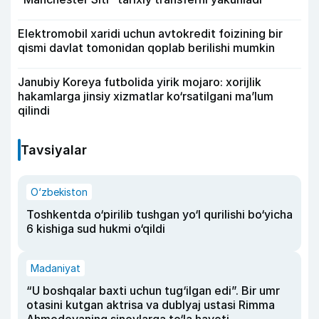
Elektromobil xaridi uchun avtokredit foizining bir
qismi davlat tomonidan qoplab berilishi mumkin
Janubiy Koreya futbolida yirik mojaro: xorijlik
hakamlarga jinsiy xizmatlar ko‘rsatilgani ma’lum
qilindi
Tavsiyalar
O‘zbekiston
Toshkentda o‘pirilib tushgan yo‘l qurilishi bo‘yicha
6 kishiga sud hukmi o‘qildi
Madaniyat
“U boshqalar baxti uchun tug‘ilgan edi”. Bir umr
otasini kutgan aktrisa va dublyaj ustasi Rimma
Ahmedovaning sinovlarga to‘la hayoti