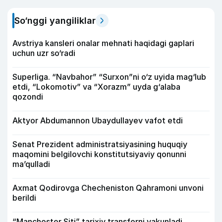
So‘nggi yangiliklar
Avstriya kansleri onalar mehnati haqidagi gaplari
uchun uzr so‘radi
Superliga. “Navbahor” “Surxon”ni o‘z uyida mag‘lub
etdi, “Lokomotiv” va “Xorazm” uyda g‘alaba
qozondi
Aktyor Abdu­mannon Ubaydullayev vafot etdi
Senat Prezident administratsiyasining huquqiy
maqomini belgilovchi konstitutsiyaviy qonunni
ma’qulladi
Axmat Qodirovga Checheniston Qahramoni unvoni
berildi
“Manchester Siti” tarixiy transferni yakunladi