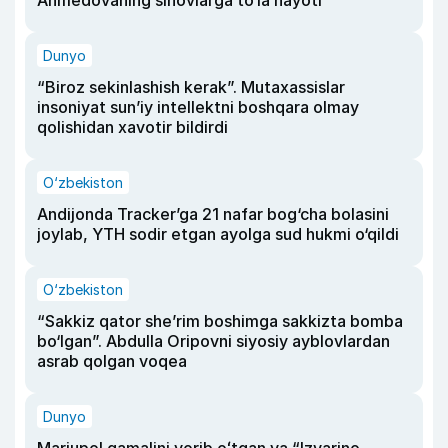
Dunyo
“Biroz sekinlashish kerak”. Mutaxassislar
insoniyat sun’iy intellektni boshqara olmay
qolishidan xavotir bildirdi
O‘zbekiston
Andijonda Tracker’ga 21 nafar bog‘cha bolasini
joylab, YTH sodir etgan ayolga sud hukmi o‘qildi
O‘zbekiston
“Sakkiz qator she’rim boshimga sakkizta bomba
bo‘lgan”. Abdulla Oripovni siyosiy ayblovlardan
asrab qolgan voqea
Dunyo
Mariupol qamalini yorib oʻtgan va “Izvarino