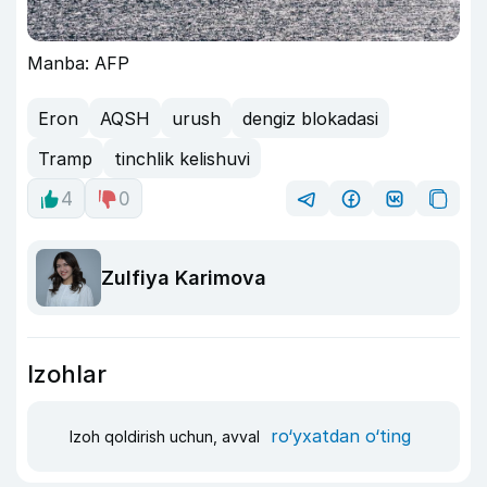
Manba: AFP
Eron
AQSH
urush
dengiz blokadasi
Tramp
tinchlik kelishuvi
4
0
Zulfiya Karimova
Izohlar
ro‘yxatdan o‘ting
Izoh qoldirish uchun, avval