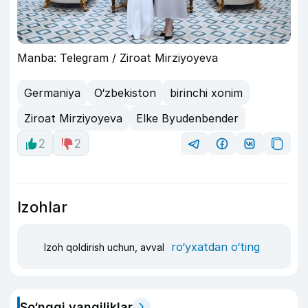
Manba: Telegram / Ziroat Mirziyoyeva
Germaniya
O‘zbekiston
birinchi xonim
Ziroat Mirziyoyeva
Elke Byudenbender
2
2
Izohlar
ro‘yxatdan o‘ting
Izoh qoldirish uchun, avval
So‘nggi yangiliklar