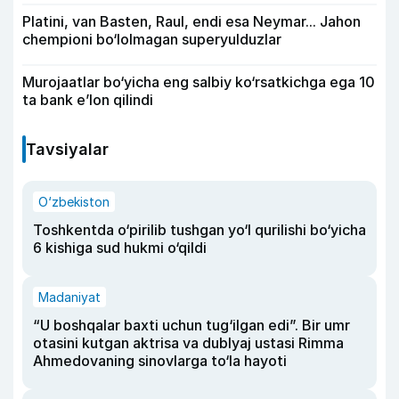
Platini, van Basten, Raul, endi esa Neymar... Jahon
chempioni bo‘lolmagan superyulduzlar
Murojaatlar bo‘yicha eng salbiy ko‘rsatkichga ega 10
ta bank e’lon qilindi
Tavsiyalar
O‘zbekiston
Toshkentda o‘pirilib tushgan yo‘l qurilishi bo‘yicha
6 kishiga sud hukmi o‘qildi
Madaniyat
“U boshqalar baxti uchun tug‘ilgan edi”. Bir umr
otasini kutgan aktrisa va dublyaj ustasi Rimma
Ahmedovaning sinovlarga to‘la hayoti