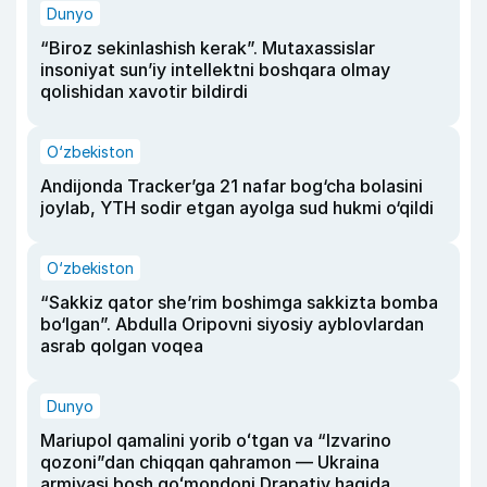
Dunyo
“Biroz sekinlashish kerak”. Mutaxassislar
insoniyat sun’iy intellektni boshqara olmay
qolishidan xavotir bildirdi
O‘zbekiston
Andijonda Tracker’ga 21 nafar bog‘cha bolasini
joylab, YTH sodir etgan ayolga sud hukmi o‘qildi
O‘zbekiston
“Sakkiz qator she’rim boshimga sakkizta bomba
bo‘lgan”. Abdulla Oripovni siyosiy ayblovlardan
asrab qolgan voqea
Dunyo
Mariupol qamalini yorib oʻtgan va “Izvarino
qozoni”dan chiqqan qahramon — Ukraina
armiyasi bosh qoʻmondoni Drapatiy haqida