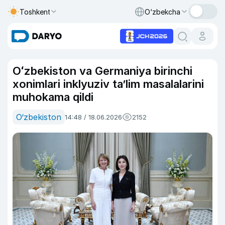
Toshkent
O‘zbekcha
Oʻzbekiston va Germaniya birinchi
xonimlari inklyuziv taʼlim masalalarini
muhokama qildi
O‘zbekiston
14:48 / 18.06.2026
2152