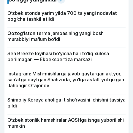
O‘zbekistonda yarim yilda 700 ta yangi nodavlat
bog‘cha tashkil etildi
Qozog‘iston terma jamoasining yangi bosh
murabbiyi ma’lum bo‘ldi
Sea Breeze loyihasi bo‘yicha hali to‘liq xulosa
berilmagan — Ekoekspertiza markazi
Instagram: Mish-mishlarga javob qaytargan aktyor,
san’atga qaytgan Shahzoda, yo‘lga asfalt yotqizgan
Jahongir Otajonov
Shimoliy Koreya aholiga it sho‘rvasini ichishni tavsiya
qildi
O‘zbekistonlik hamshiralar AQSHga ishga yuborilishi
mumkin